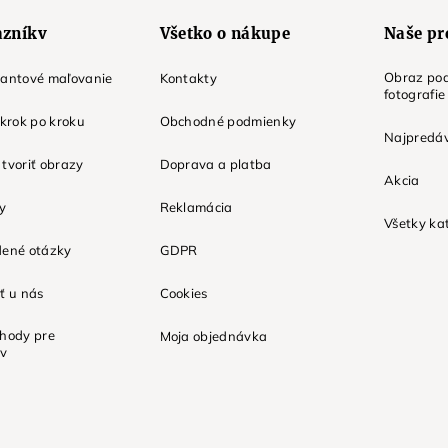
azníkv
Všetko o nákupe
Naše pr
Obraz pod
mantové maľovanie
Kontakty
fotografie
 krok po kroku
Obchodné podmienky
Najpredáv
tvoriť obrazy
Doprava a platba
Akcia
ky
Reklamácia
Všetky ka
dené otázky
GDPR
ť u nás
Cookies
ýhody pre
Moja objednávka
ov