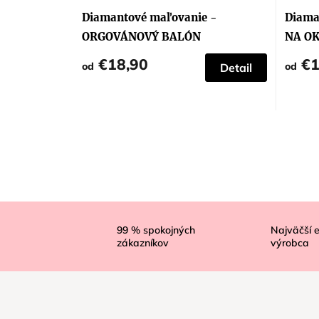
Diamantové maľovanie -
Diama
ORGOVÁNOVÝ BALÓN
NA O
€18,90
€1
od
od
Detail
Z
á
99
% spokojných
Najväčší 
zákazníkov
výrobca
p
ä
t
i