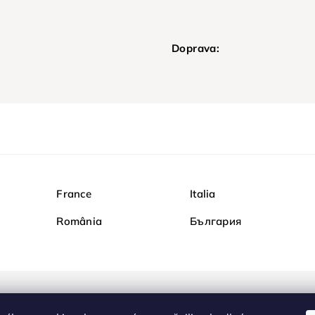
Doprava:
France
Italia
România
България
Nakupujte na Diamond b