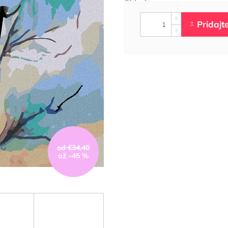
od €34,40
až –45 %