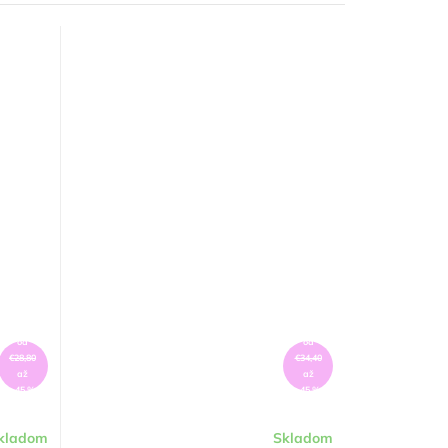
od
od
€28,80
€34,40
až
až
–45 %
–45 %
kladom
Skladom