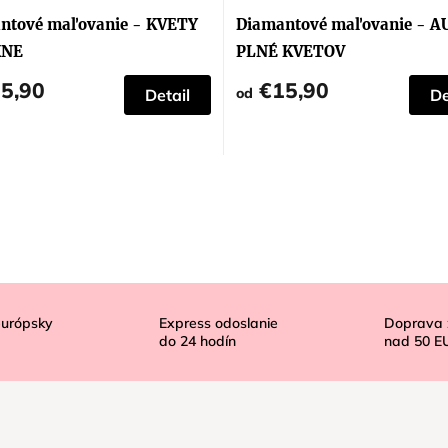
ntové maľovanie - KVETY
Diamantové maľovanie - A
KNE
PLNÉ KVETOV
5,90
€15,90
od
Detail
De
európsky
Express odoslanie
Doprava
do
24
hodín
nad
50 E