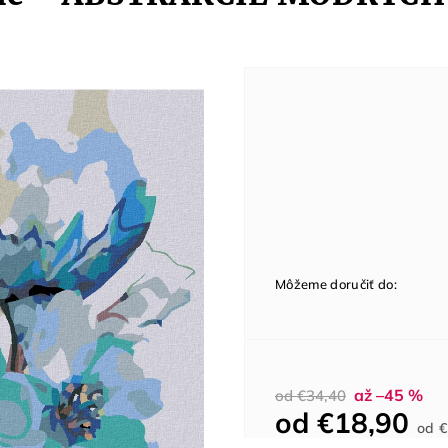
Môžeme doručiť do:
až –45 %
od €34,40
od
€18,90
od
€