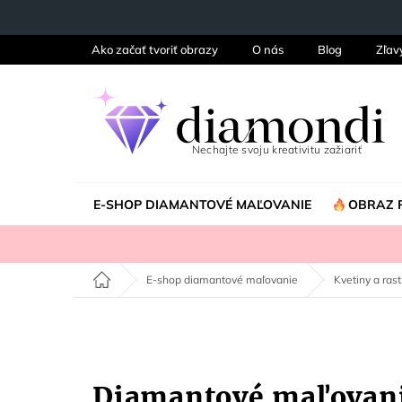
Prejsť
na
obsah
Ako začať tvoriť obrazy
O nás
Blog
Zľav
E-SHOP DIAMANTOVÉ MAĽOVANIE
OBRAZ 
Domov
E-shop diamantové maľovanie
Kvetiny a rast
Diamantové maľova