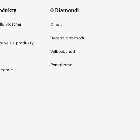
odukty
O Diamondi
ľa vlastnej
O nás
Recenzie obchodu
anejšie produkty
Veľkoobchod
Pomáhame
tegórie