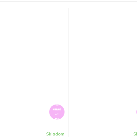
od
€28,80
až
–45 %
Skladom
S