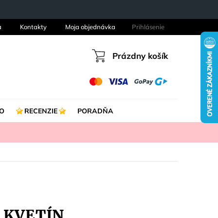
a
Kontakty
Moja objednávka
Prihlásenie
Prázdny košík
Nákupný
košík
O
RECENZIE
PORADŇA
 KVETÍN