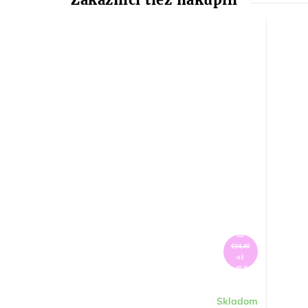
od
€34,40
až
–45 %
Skladom