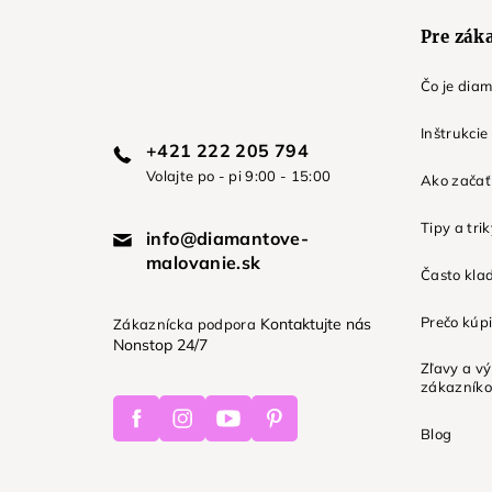
e
Pre zák
Čo je dia
Inštrukcie
+421 222 205 794
Volajte po - pi 9:00 - 15:00
Ako začať 
Tipy a tri
info@diamantove-
malovanie.sk
Často kla
Prečo kúpi
Kontaktujte nás
Zákaznícka podpora
Nonstop 24/7
Zľavy a v
zákazník
Facebook
Instagram
Youtube
Pinterest
Blog