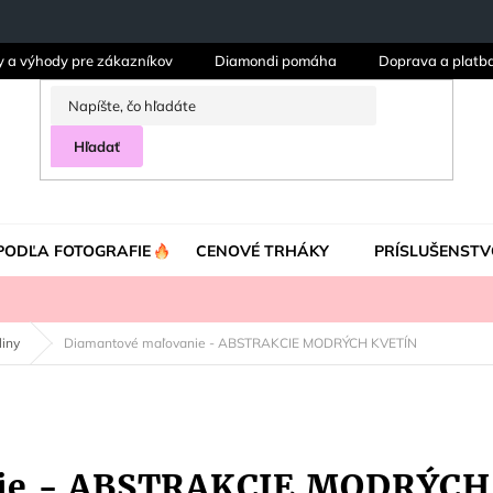
y a výhody pre zákazníkov
Diamondi pomáha
Doprava a platb
Hľadať
PODĽA FOTOGRAFIE
CENOVÉ TRHÁKY
PRÍSLUŠENSTV
liny
Diamantové maľovanie - ABSTRAKCIE MODRÝCH KVETÍN
nie - ABSTRAKCIE MODRÝCH