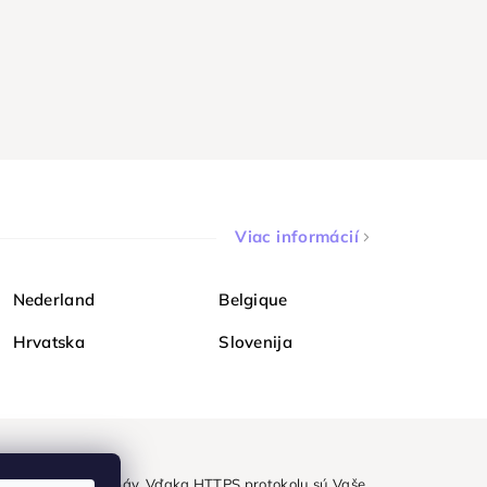
Viac informácií
Nederland
Belgique
Hrvatska
Slovenija
ezpečne a bez obáv. Vďaka HTTPS protokolu sú Vaše