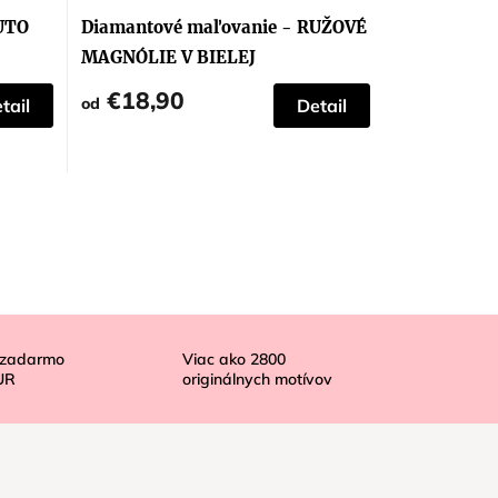
UTO
Diamantové maľovanie - RUŽOVÉ
MAGNÓLIE V BIELEJ
KERAMICKEJ VÁZE
€18,90
od
tail
Detail
 zadarmo
Viac ako
2800
UR
originálnych motívov