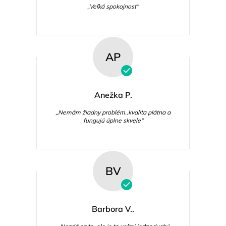
„Veľká spokojnosť“
AP
Anežka P.
„Nemám žiadny problém..kvalita plátna a
fungujú úplne skvele“
BV
Barbora V..