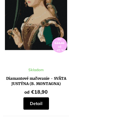
u
t
k
o
t
v
o
v
od
€34,40
až
–45 %
Skladom
Diamantové maľovanie - SVÄTA
JUSTÝNA (B. MONTAGNA)
€18,90
od
Detail