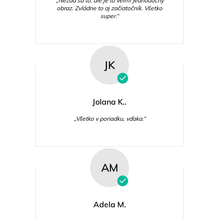
„Nezdá sa to, ale je to veľmi jednoduchý
obraz. Zvládne to aj začiatočník. Všetko
super.“
JK
Jolana K..
„Všetko v poriadku, vďaka.“
AM
Adela M.