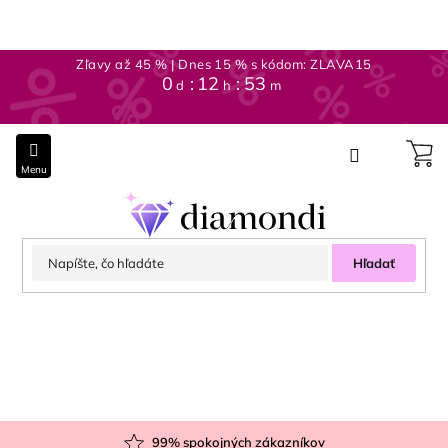
Prejsť
na
obsah
Zľavy až 45 % | Dnes 15 % s kódom: ZLAVA15
0
:
12
:
53
d
h
m
Hľadať
99
% spokojných zákazníkov