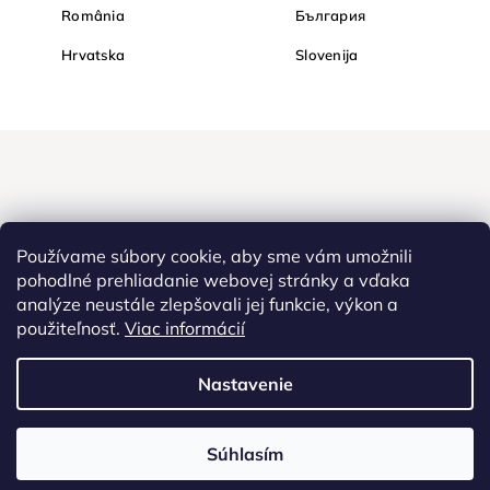
România
България
Hrvatska
Slovenija
Používame súbory cookie, aby sme vám umožnili
pohodlné prehliadanie webovej stránky a vďaka
analýze neustále zlepšovali jej funkcie, výkon a
Nakupujte na Diamond bezpečne a bez obáv. Vďaka HTTPS
použiteľnosť.
Viac informácií
protokolu sú Vaše citlivé dáta v úplnom bezpečí, všetky informácie
medzi prehliadačom a serverom sa prenášajú v zašifrovanej
Nastavenie
podobe.
Súhlasím
Copyright
2022 - 2026
Diamondi. Všetky práva vyhradené. |
Diamantové
maľovanie, Westlogic Slovakia s.r.o., Gajova 4, Bratislava, 811 09