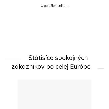
1
položiek celkom
O
v
l
á
d
a
c
i
Státisíce spokojných
e
p
zákazníkov po celej Európe
r
v
k
y
v
ý
p