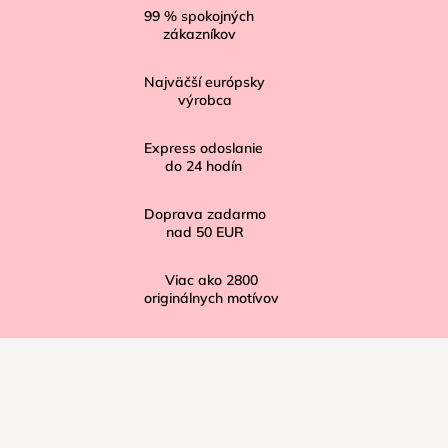
á
99
% spokojných
zákazníkov
p
ä
Najväčší európsky
t
výrobca
i
Express odoslanie
e
do
24
hodín
Doprava zadarmo
nad
50 EUR
Viac ako
2800
originálnych motívov