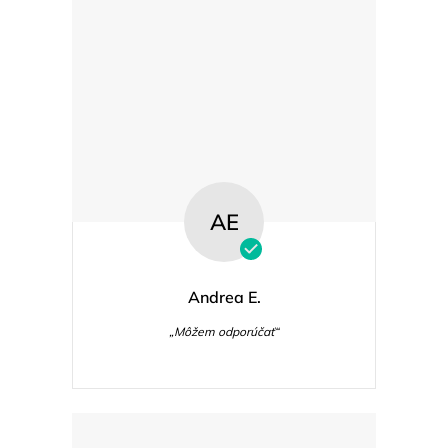
AE
Andrea E.
„Môžem odporúčať“