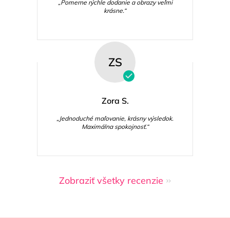
„Pomerne rýchle dodanie a obrazy veľmi
krásne.“
ZS
Zora S.
„Jednoduché maľovanie, krásny výsledok.
Maximálna spokojnosť.“
Zobraziť všetky recenzie
Z