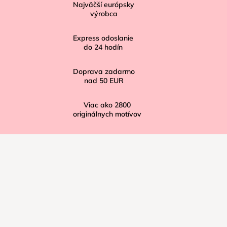
Najväčší európsky
t
výrobca
i
Express odoslanie
e
do
24
hodín
Doprava zadarmo
nad
50 EUR
Viac ako
2800
originálnych motívov