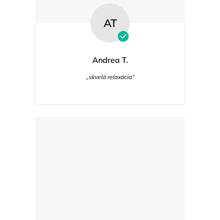
AT
Andrea T.
„skvelá relaxácia“