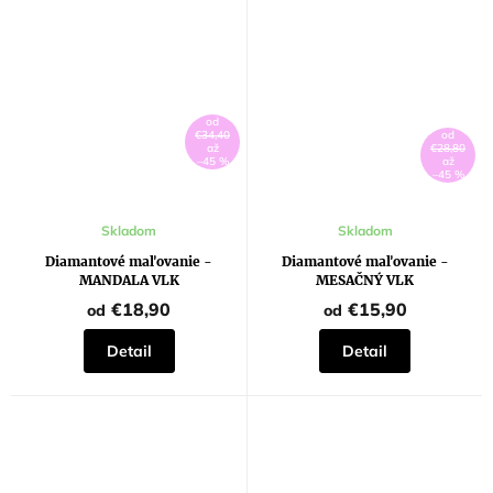
od
€34,40
od
až
€28,80
–45 %
až
–45 %
Priemerné
Skladom
Skladom
hodnotenie
produktu
Diamantové maľovanie -
Diamantové maľovanie -
je
MANDALA VLK
MESAČNÝ VLK
5,0
z
€18,90
€15,90
od
od
5
hviezdičiek.
Detail
Detail