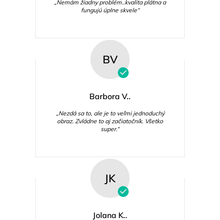
„Nemám žiadny problém..kvalita plátna a
fungujú úplne skvele“
BV
Barbora V..
„Nezdá sa to, ale je to veľmi jednoduchý
obraz. Zvládne to aj začiatočník. Všetko
super.“
JK
Jolana K..