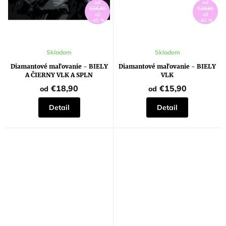
od
od
€34,40
€28,80
až
až
–45 %
–45 %
Skladom
Skladom
Diamantové maľovanie - BIELY
Diamantové maľovanie - BIELY
A ČIERNY VLK A SPLN
VLK
€18,90
€15,90
od
od
Detail
Detail