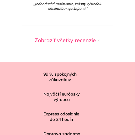
„Jednoduché maľovanie, krásny výsledok.
Maximálna spokojnosť.“
Zobraziť všetky recenzie
Z
á
99
% spokojných
zákazníkov
p
ä
Najväčší európsky
t
výrobca
i
Express odoslanie
e
do
24
hodín
Doprava zadarmo