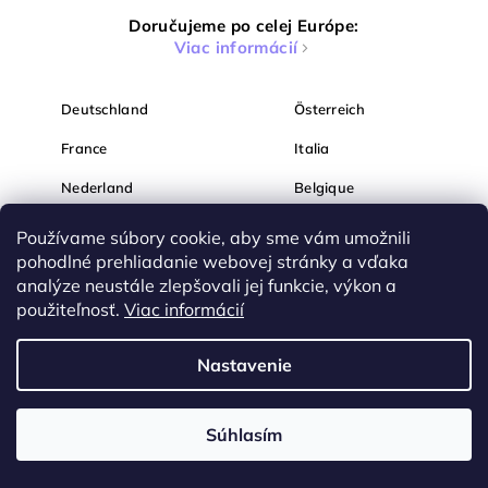
Doručujeme po celej Európe:
Viac informácií
Deutschland
Österreich
France
Italia
Nederland
Belgique
España
Magyarország
Používame súbory cookie, aby sme vám umožnili
pohodlné prehliadanie webovej stránky a vďaka
România
България
analýze neustále zlepšovali jej funkcie, výkon a
Hrvatska
Slovenija
použiteľnosť.
Viac informácií
Nastavenie
Súhlasím