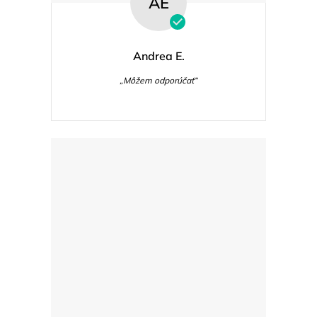
AE
Andrea E.
„Môžem odporúčať“