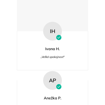
IH
Ivana H.
„Veľká spokojnosť“
AP
Anežka P.