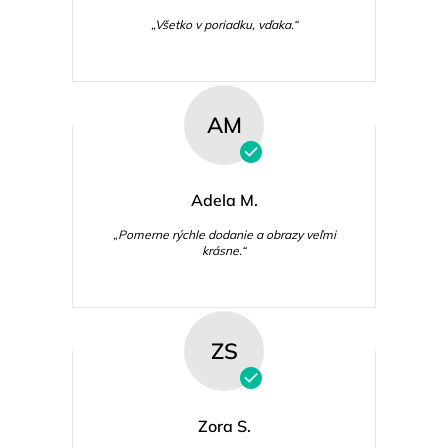
„Všetko v poriadku, vďaka.“
AM
Adela M.
„Pomerne rýchle dodanie a obrazy veľmi
krásne.“
ZS
Zora S.