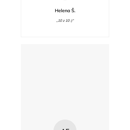
Helena Š.
„10 z 10 :)“