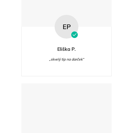
EP
Eliška P.
„skvelý tip na darček“