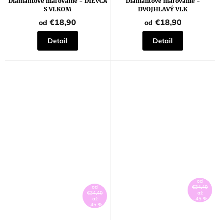
Diamantové maľovanie - DIEVČA
Diamantové maľovanie -
S VLKOM
DVOJHLAVÝ VLK
€18,90
€18,90
od
od
Detail
Detail
od
od
€34,40
€34,40
až
až
–45 %
–45 %