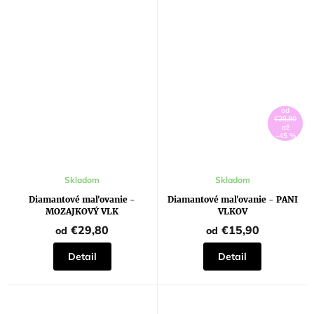
od
€28,80
až
–45 %
Skladom
Skladom
Diamantové maľovanie -
Diamantové maľovanie - PANI
MOZAJKOVÝ VLK
VLKOV
€29,80
€15,90
od
od
Detail
Detail