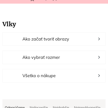
Vlky
V
Ako začať tvoriť obrazy
ý
p
i
Ako vybrať rozmer
s
p
r
Všetko o nákupe
o
d
u
R
k
Odporúčame
Najlacnejšie
Najdrahšie
Najpredávanejšie