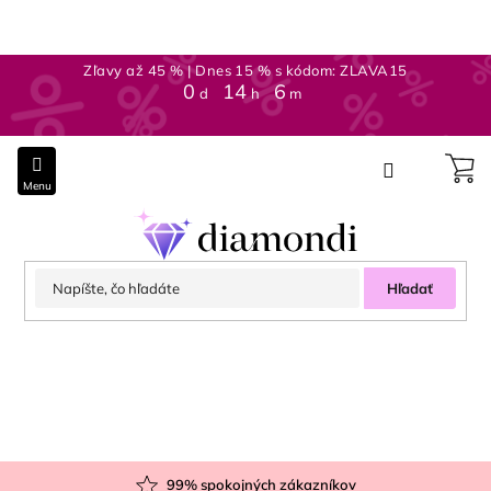
Prejsť
na
obsah
Zľavy až 45 % | Dnes 15 % s kódom: ZLAVA15
0
:
14
:
6
d
h
m
Hľadať
99
% spokojných zákazníkov