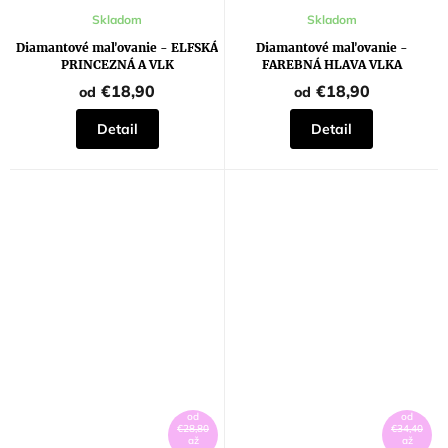
Priemerné
Skladom
Skladom
hodnotenie
produktu
Diamantové maľovanie - ELFSKÁ
Diamantové maľovanie -
je
PRINCEZNÁ A VLK
FAREBNÁ HLAVA VLKA
5,0
z
€18,90
€18,90
od
od
5
hviezdičiek.
Detail
Detail
od
od
€28,80
€34,40
až
až