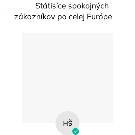
Státisíce spokojných
r
v
zákazníkov po celej Európe
k
y
v
ý
p
i
s
u
HŠ