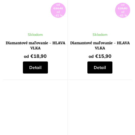
od
od
€34,40
€28,80
až
až
–45 %
–45 %
Skladom
Skladom
Diamantové maľovanie - HLAVA
Diamantové maľovanie - HLAVA
VLKA
VLKA
€18,90
€15,90
od
od
Detail
Detail