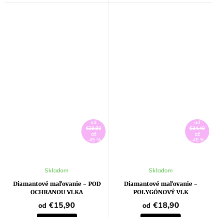
od
od
€28,80
€34,40
až
až
–45 %
–45 %
Skladom
Skladom
Diamantové maľovanie - POD
Diamantové maľovanie -
OCHRANOU VLKA
POLYGÓNOVÝ VLK
€15,90
€18,90
od
od