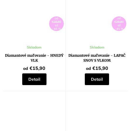
od
od
€28,80
€28,80
až
až
–45 %
–45 %
Skladom
Skladom
Diamantové maľovanie - HNEDÝ
Diamantové maľovanie - LAPAČ
VLK
SNOV S VLKOM
€15,90
€15,90
od
od
Detail
Detail