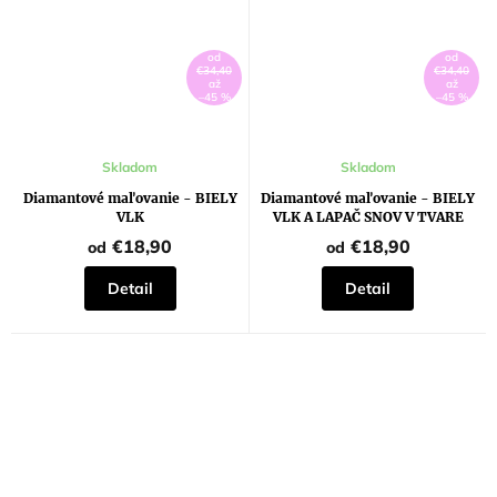
od
od
€34,40
€34,40
až
až
–45 %
–45 %
Skladom
Skladom
Diamantové maľovanie - BIELY
Diamantové maľovanie - BIELY
VLK
VLK A LAPAČ SNOV V TVARE
MESIACA
€18,90
€18,90
od
od
Detail
Detail