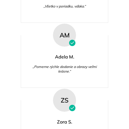
„Všetko v poriadku, vďaka.“
AM
Adela M.
„Pomerne rýchle dodanie a obrazy veľmi
krásne.“
ZS
Zora S.