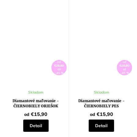
od
od
€28,80
€28,80
až
až
–45 %
–45 %
Skladom
Skladom
Diamantové maľovanie -
Diamantové maľovanie -
ČIERNOBIELY ORIEŠOK
ČIERNOBIELY PES
€15,90
€15,90
od
od
Detail
Detail