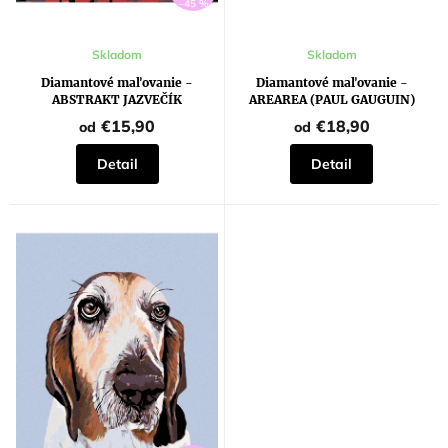
–45 %
Priemerné
Skladom
Skladom
hodnotenie
produktu
Diamantové maľovanie -
Diamantové maľovanie -
je
ABSTRAKT JAZVEČÍK
AREAREA (PAUL GAUGUIN)
5,0
z
€15,90
€18,90
od
od
5
hviezdičiek.
Detail
Detail