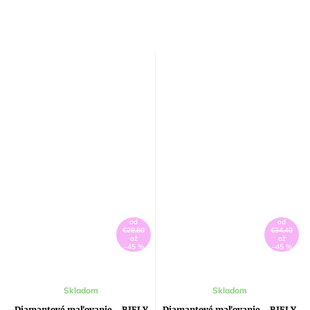
od
od
€28,80
€34,40
až
až
–45 %
–45 %
Skladom
Skladom
Diamantové maľovanie - BIELY
Diamantové maľovanie - BIELY