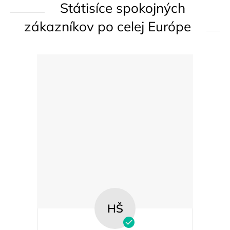
Státisíce spokojných
r
v
zákazníkov po celej Európe
k
y
v
ý
p
i
s
u
HŠ