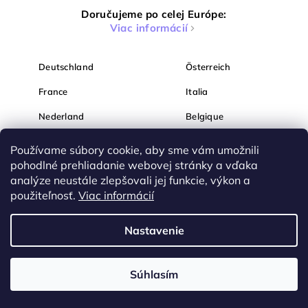
Doručujeme po celej Európe:
Viac informácií
Deutschland
Österreich
France
Italia
Nederland
Belgique
España
Magyarország
Používame súbory cookie, aby sme vám umožnili
pohodlné prehliadanie webovej stránky a vďaka
România
България
analýze neustále zlepšovali jej funkcie, výkon a
Hrvatska
Slovenija
použiteľnosť.
Viac informácií
Nastavenie
Súhlasím