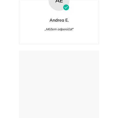
AE
Andrea E.
„Môžem odporúčať“