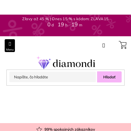
Prejsť
na
obsah
Zľavy až 45 % | Dnes 15 % s kódom: ZLAVA15
0
19
19
d
h
m
Hľadať
99
% spokojných zákazníkov