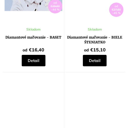
od
€29,80
od
–44 %
€27,50
–45 %
Priemerné
Skladom
Skladom
hodnotenie
produktu
Diamantové maľovanie - BASET
Diamantové maľovanie - BIELE
je
ŠTENIATKO
5,0
z
€16,40
€15,10
od
od
5
hviezdičiek.
Detail
Detail