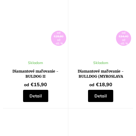
od
od
€28,80
€34,40
až
až
–45 %
–45 %
Skladom
Skladom
Diamantové maľovanie -
Diamantové maľovanie -
BULDOG II
BULLDOG (MYROSLAVA
VOLOSCHUK)
€15,90
€18,90
od
od
Detail
Detail