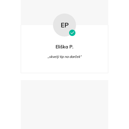
EP
Eliška P.
„skvelý tip na darček“