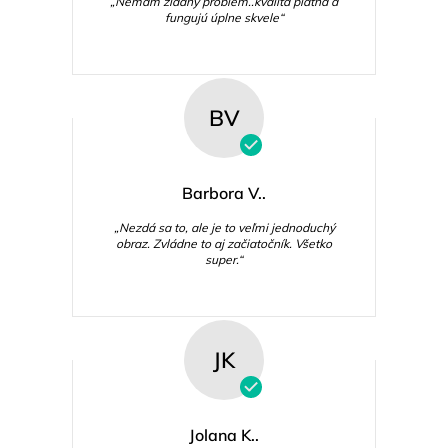
„Nemám žiadny problém..kvalita plátna a
fungujú úplne skvele“
BV
Barbora V..
„Nezdá sa to, ale je to veľmi jednoduchý
obraz. Zvládne to aj začiatočník. Všetko
super.“
JK
Jolana K..