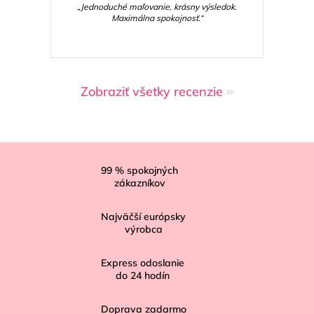
„Jednoduché maľovanie, krásny výsledok.
Maximálna spokojnosť.“
Zobraziť všetky recenzie
Z
á
99
% spokojných
zákazníkov
p
ä
Najväčší európsky
t
výrobca
i
Express odoslanie
e
do
24
hodín
Doprava zadarmo