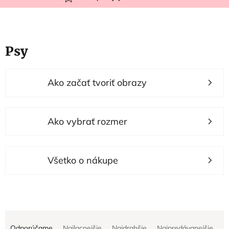
Psy
V
Ako začať tvoriť obrazy
ý
p
i
Ako vybrať rozmer
s
p
r
Všetko o nákupe
o
d
u
R
k
Odporúčame
Najlacnejšie
Najdrahšie
Najpredávanejšie