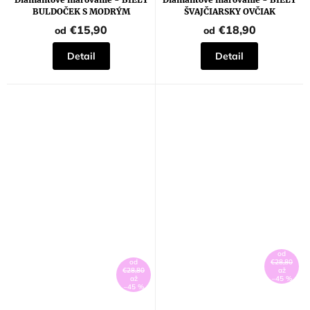
BULDOČEK S MODRÝM
ŠVAJČIARSKY OVČIAK
OBOJKOM
(MYROSLAVA VOLOSCHUK)
€15,90
€18,90
od
od
Detail
Detail
od
od
€28,80
€28,80
až
až
–45 %
–45 %