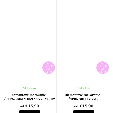
od
od
€28,80
€28,80
až
až
–45 %
–45 %
Skladom
Skladom
Diamantové maľovanie -
Diamantové maľovanie -
ČIERNOBIELY PES A VYPLAZENÝ
ČIERNOBIELY PSÍK
JAZYK
€15,90
€15,90
od
od