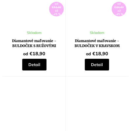
od
od
€34,40
€34,40
až
až
–45 %
–45 %
Skladom
Skladom
Diamantové maľovanie -
Diamantové maľovanie -
BULDOČEK S RUŽOVÝMI
BULDOČEK V KRAVSKOM
OKULIARMI
PRESTROJENÍ
€18,90
€18,90
od
od
Detail
Detail