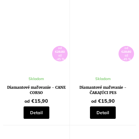
od
od
€28,80
€28,80
až
až
–45 %
–45 %
Skladom
Skladom
Diamantové maľovanie - CANE
Diamantové maľovanie -
CORSO
ČAKAJÚCI PES
€15,90
€15,90
od
od
Detail
Detail