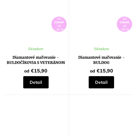
od
od
€28,80
€28,80
až
až
–45 %
–45 %
Skladom
Skladom
Diamantové maľovanie -
Diamantové maľovanie -
BULDOČÍKOVIA S VETERÁNOM
BULDOG
€15,90
€15,90
od
od
Detail
Detail