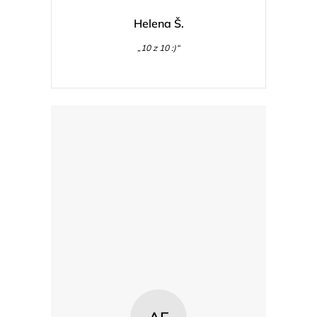
Helena Š.
„10 z 10 :)“