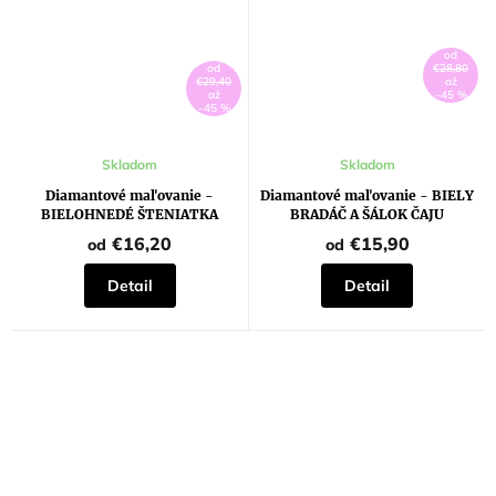
od
od
€28,80
€29,40
až
až
–45 %
–45 %
Priemerné
Skladom
Skladom
hodnotenie
produktu
Diamantové maľovanie -
Diamantové maľovanie - BIELY
je
BIELOHNEDÉ ŠTENIATKA
BRADÁČ A ŠÁLOK ČAJU
5,0
z
€16,20
€15,90
od
od
5
hviezdičiek.
Detail
Detail