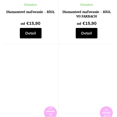
Priemerné
Skladom
Skladom
hodnotenie
produktu
Diamantové maľovanie - BÍGL
Diamantové maľovanie - BÍGL
je
VO FARBACH
5,0
z
€15,90
€15,90
od
od
5
hviezdičiek.
Detail
Detail
od
od
€34,40
€27,50
až
–45 %