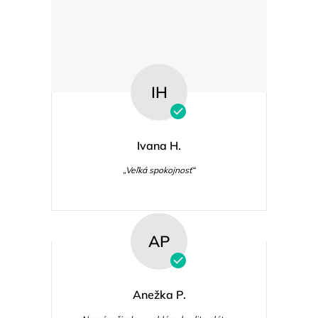
IH
Ivana H.
„Veľká spokojnosť“
AP
Anežka P.