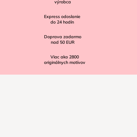
t
výrobca
i
Express odoslanie
e
do
24
hodín
Doprava zadarmo
nad
50 EUR
Viac ako
2800
originálnych motívov