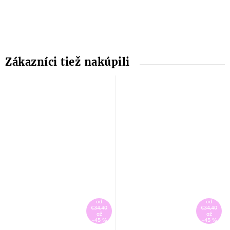
od
od
€34,40
€34,40
až
až
–45 %
–45 %