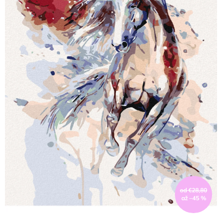
od €28,80
až –45 %