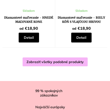
Skladom
Skladom
Diamantové maľovanie - HNEDÉ
Diamantové maľovanie - BIELY
MAĽOVANÉ KONE
KÔŇ S VLAJÚCOU HRIVOU
€18,90
€18,90
od
od
Detail
Detail
Zobraziť všetky podobné produkty
Z
á
99
% spokojných
zákazníkov
p
ä
Najväčší európsky