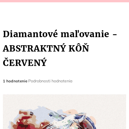
Diamantové maľovanie -
ABSTRAKTNÝ KÔŇ
ČERVENÝ
Priemerné
Podrobnosti hodnotenia
1 hodnotenie
hodnotenie
produktu
je
5,0
z
5
hviezdičiek.