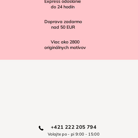
Express odoslanie
e
do
24
hodín
Doprava zadarmo
nad
50 EUR
Viac ako
2800
originálnych motívov
+421 222 205 794
Volajte po - pi 9:00 - 15:00