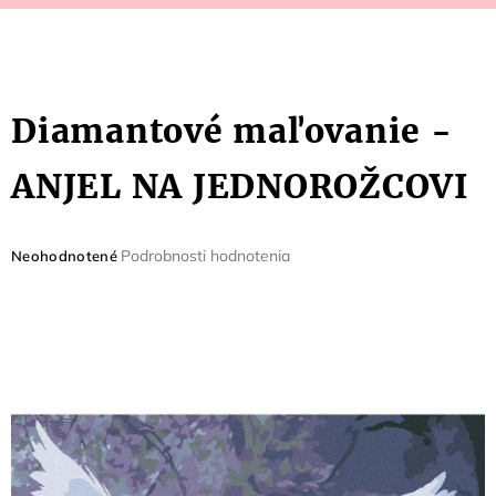
Diamantové maľovanie -
ANJEL NA JEDNOROŽCOVI
Priemerné
Podrobnosti hodnotenia
Neohodnotené
hodnotenie
produktu
je
0,0
z
5
hviezdičiek.