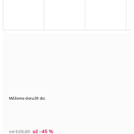
Môžeme doručiť do:
až –45 %
od €28,80