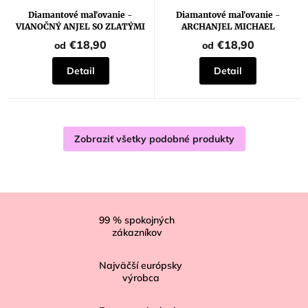
Diamantové maľovanie -
Diamantové maľovanie -
VIANOČNÝ ANJEL SO ZLATÝMI
ARCHANJEL MICHAEL
KRÍDLAMI
€18,90
€18,90
od
od
Detail
Detail
Zobraziť všetky podobné produkty
Z
á
99
% spokojných
zákazníkov
p
ä
Najväčší európsky
t
výrobca
i