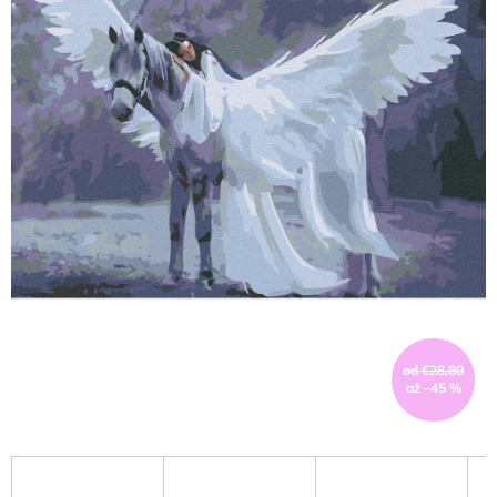
od €28,80
až –45 %