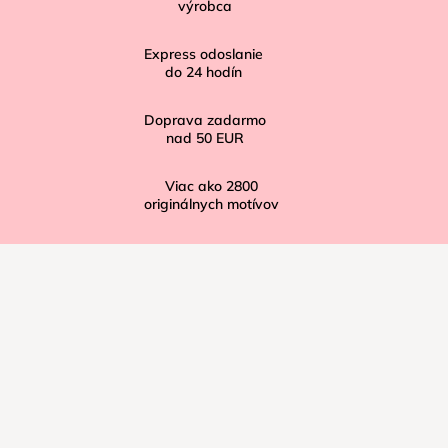
t
výrobca
i
Express odoslanie
e
do
24
hodín
Doprava zadarmo
nad
50 EUR
Viac ako
2800
originálnych motívov