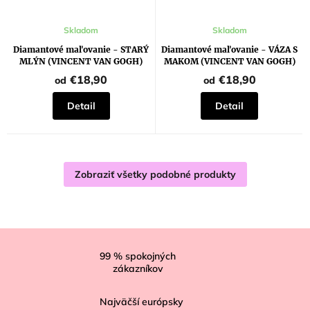
Skladom
Skladom
Diamantové maľovanie - STARÝ
Diamantové maľovanie - VÁZA S
MLÝN (VINCENT VAN GOGH)
MAKOM (VINCENT VAN GOGH)
€18,90
€18,90
od
od
Detail
Detail
Zobraziť všetky podobné produkty
Z
á
99
% spokojných
zákazníkov
p
ä
Najväčší európsky