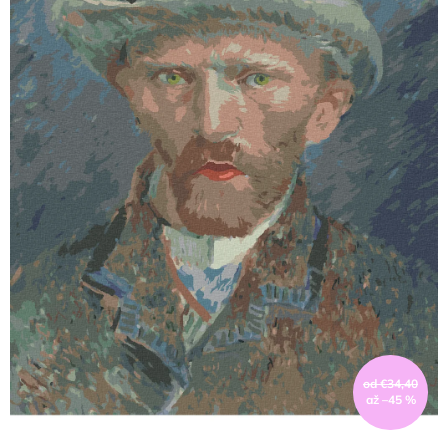
od €34,40
až –45 %