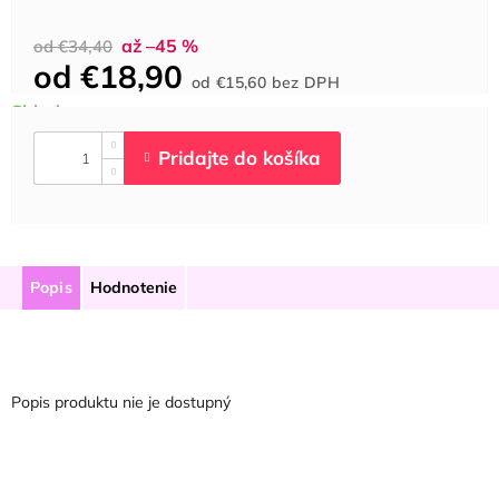
až –45 %
od €34,40
od
€18,90
Jednotková
od
€15,60
bez DPH
cena:
Popis
Hodnotenie
Popis produktu nie je dostupný