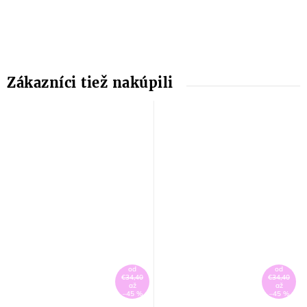
od
od
€34,40
€34,40
až
až
–45 %
–45 %