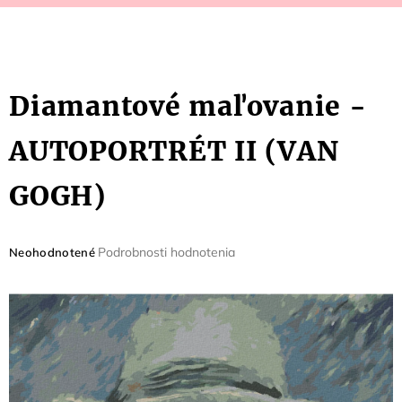
Diamantové maľovanie -
AUTOPORTRÉT II (VAN
GOGH)
Priemerné
Podrobnosti hodnotenia
Neohodnotené
hodnotenie
produktu
je
0,0
z
5
hviezdičiek.