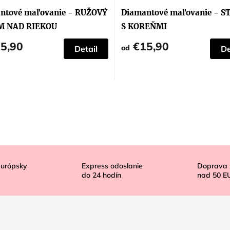
ntové maľovanie - RUŽOVÝ
Diamantové maľovanie - 
M NAD RIEKOU
S KOREŇMI
5,90
€15,90
od
Detail
De
európsky
Express odoslanie
Doprava
do
24
hodín
nad
50 E