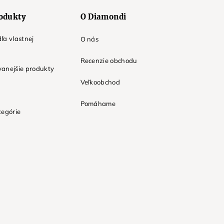
odukty
O Diamondi
ľa vlastnej
O nás
Recenzie obchodu
anejšie produkty
Veľkoobchod
Pomáhame
tegórie