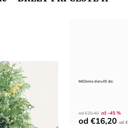
Môžeme doručiť do:
až –45 %
od €29,40
od
€16,20
od
€