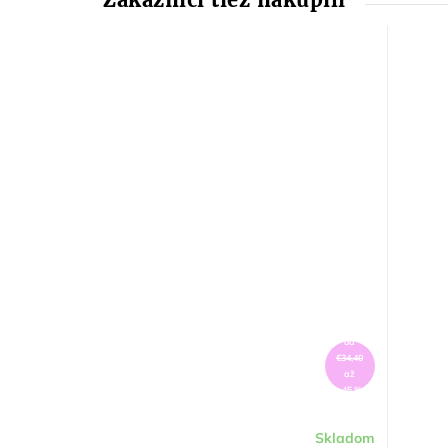
od
€34,40
až
–45 %
Skladom