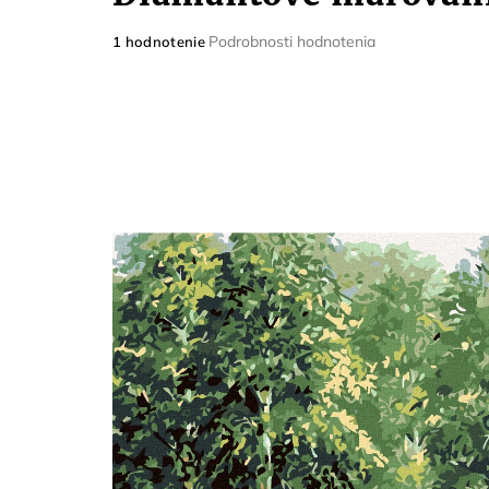
Priemerné
Podrobnosti hodnotenia
1 hodnotenie
hodnotenie
produktu
je
5,0
z
5
hviezdičiek.