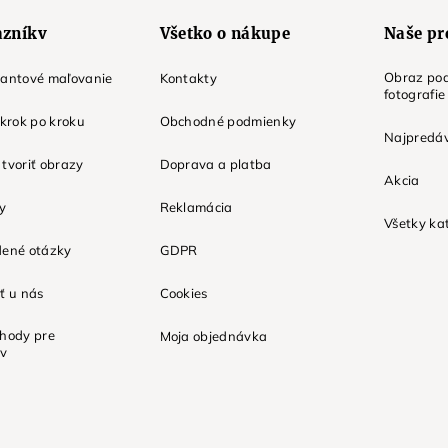
azníkv
Všetko o nákupe
Naše pr
Obraz pod
mantové maľovanie
Kontakty
fotografie
 krok po kroku
Obchodné podmienky
Najpredáv
tvoriť obrazy
Doprava a platba
Akcia
ky
Reklamácia
Všetky ka
dené otázky
GDPR
ť u nás
Cookies
ýhody pre
Moja objednávka
ov