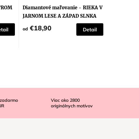
STROM
Diamantové maľovanie - RIEKA V
JARNOM LESE A ZÁPAD SLNKA
€18,90
od
tail
Detail
 zadarmo
Viac ako
2800
UR
originálnych motívov