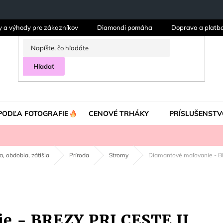
y a výhody pre zákazníkov
Diamondi pomáha
Doprava a platb
Hľadať
PODĽA FOTOGRAFIE
CENOVÉ TRHÁKY
PRÍSLUŠENSTV
da, obdobia, zátišia
Príroda
Stromy
Diamantové maľovanie - B
e - BREZY PRI CESTE II