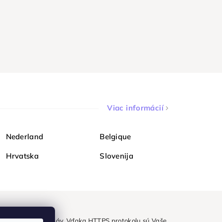
Viac informácií
Nederland
Belgique
Hrvatska
Slovenija
ezpečne a bez obáv. Vďaka HTTPS protokolu sú Vaše