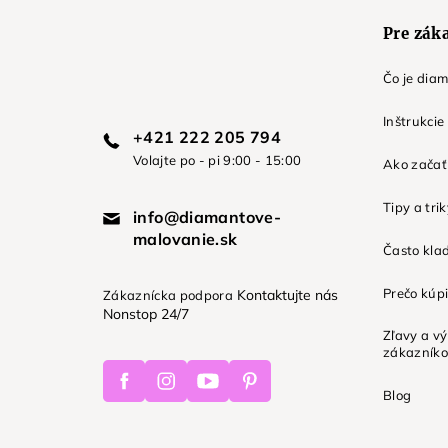
e
Pre zák
Čo je dia
Inštrukcie
+421 222 205 794
Volajte po - pi 9:00 - 15:00
Ako začať 
Tipy a tri
info@diamantove-
malovanie.sk
Často kla
Prečo kúpi
Kontaktujte nás
Zákaznícka podpora
Nonstop 24/7
Zľavy a v
zákazník
Facebook
Instagram
Youtube
Pinterest
Blog