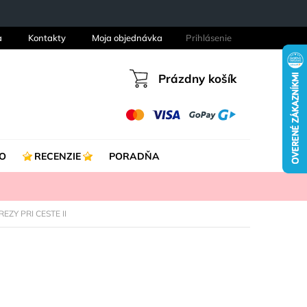
a
Kontakty
Moja objednávka
Prihlásenie
Prázdny košík
Nákupný
košík
O
RECENZIE
PORADŇA
REZY PRI CESTE II