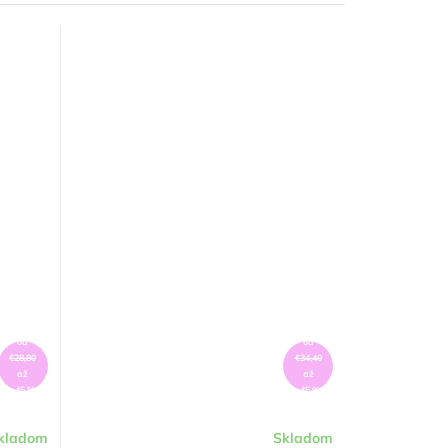
od
od
€28,80
€34,40
až
až
–45 %
–45 %
kladom
Skladom