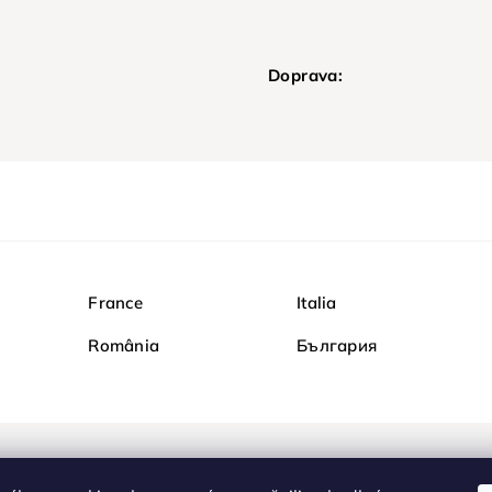
Doprava:
France
Italia
România
България
Nakupujte na Diamond b