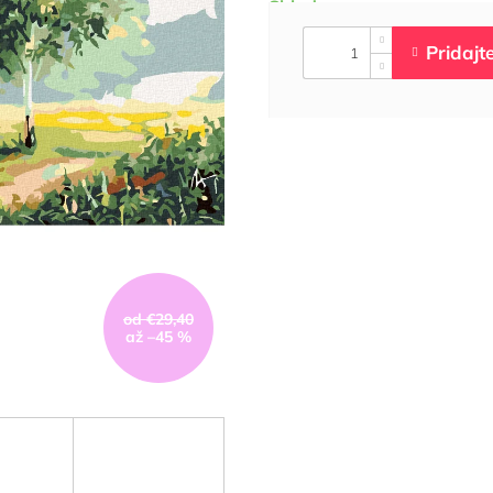
od €29,40
až –45 %