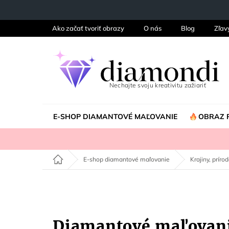
Prejsť
na
obsah
Ako začať tvoriť obrazy
O nás
Blog
Zľav
E-SHOP DIAMANTOVÉ MAĽOVANIE
OBRAZ 
Domov
E-shop diamantové maľovanie
Krajiny, príro
Diamantové maľovani