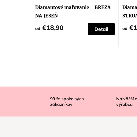
Diamantové maľovanie - BREZA
Diama
NA JESEŇ
STRO
€18,90
€1
od
od
Detail
Z
á
99
% spokojných
Najväčší 
zákazníkov
výrobca
p
ä
t
i