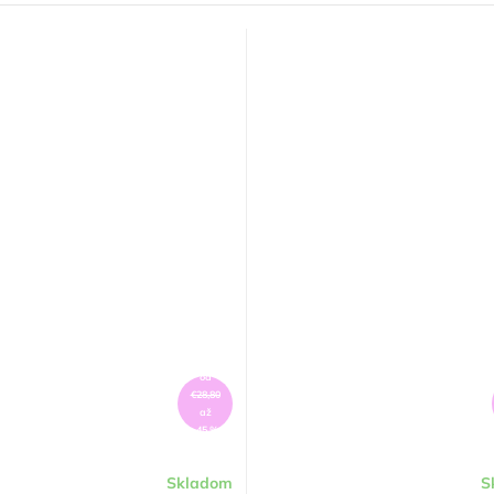
od
€28,80
až
–45 %
Skladom
S