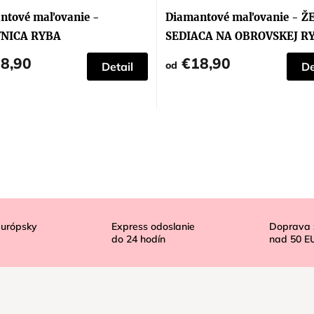
ntové maľovanie -
Diamantové maľovanie - Ž
NICA RYBA
SEDIACA NA OBROVSKEJ R
OČERVENÁ
8,90
€18,90
od
Detail
De
európsky
Express odoslanie
Doprava
do
24
hodín
nad
50 E