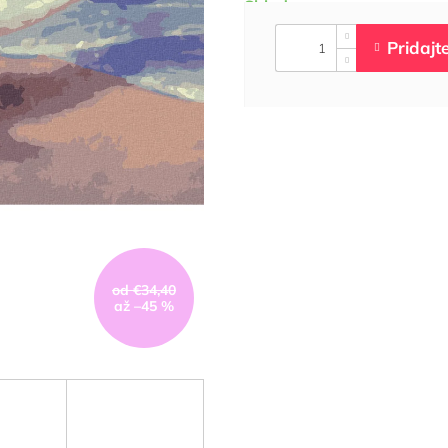
od €34,40
až –45 %