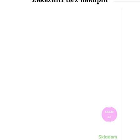
od
€34,40
až
–45 %
Skladom