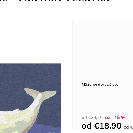
Môžeme doručiť do:
až –45 %
od €34,40
od
€18,90
od
€