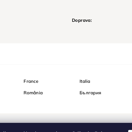
Doprava:
France
Italia
România
България
Nakupujte na Diamond b