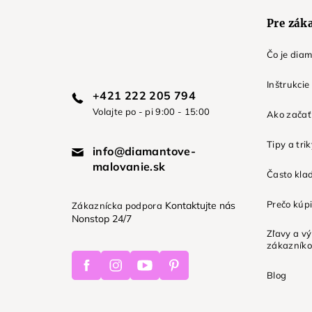
e
Pre zák
Čo je dia
Inštrukcie
+421 222 205 794
Volajte po - pi 9:00 - 15:00
Ako začať 
Tipy a tri
info@diamantove-
malovanie.sk
Často kla
Prečo kúpi
Kontaktujte nás
Zákaznícka podpora
Nonstop 24/7
Zľavy a v
zákazník
Facebook
Instagram
Youtube
Pinterest
Blog