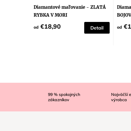
Diamantové maľovanie - ZLATÁ
Diama
RYBKA V MORI
BOJOV
BIEL
€18,90
€1
od
od
Detail
Z
á
99
% spokojných
Najväčší 
zákazníkov
výrobca
p
ä
t
i