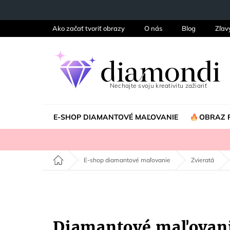
Prejsť
na
obsah
Ako začať tvoriť obrazy
O nás
Blog
Zľav
E-SHOP DIAMANTOVÉ MAĽOVANIE
OBRAZ 
Domov
E-shop diamantové maľovanie
Zvieratá
Diamantové maľovan