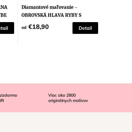
ENA
Diamantové maľovanie -
YBE
OBROVSKÁ HLAVA RYBY S
POTÁPAČOM
€18,90
od
tail
Detail
 zadarmo
Viac ako
2800
UR
originálnych motívov