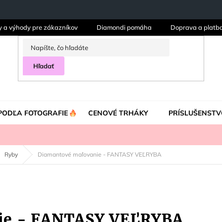
y a výhody pre zákazníkov
Diamondi pomáha
Doprava a platb
Hľadať
PODĽA FOTOGRAFIE
CENOVÉ TRHÁKY
PRÍSLUŠENSTV
Ryby
Diamantové maľovanie - FANTASY VEĽRYBA
ie - FANTASY VEĽRYBA