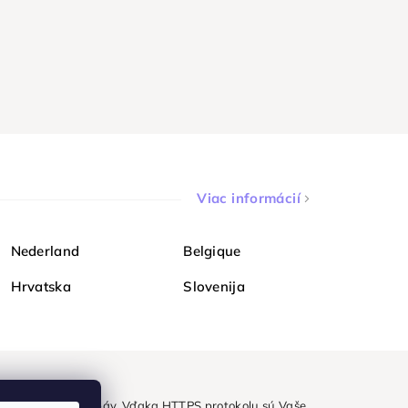
Viac informácií
Nederland
Belgique
Hrvatska
Slovenija
ezpečne a bez obáv. Vďaka HTTPS protokolu sú Vaše