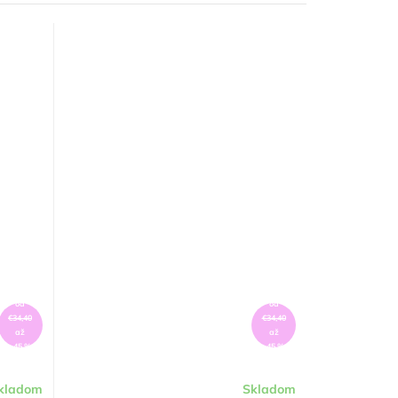
od
od
€34,40
€34,40
až
až
–45 %
–45 %
kladom
Skladom