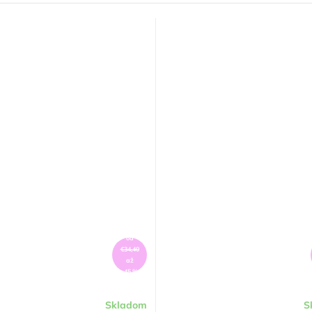
od
€34,40
až
–45 %
Skladom
S