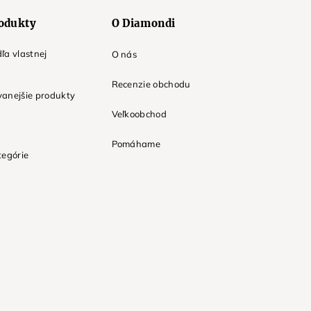
odukty
O Diamondi
ľa vlastnej
O nás
Recenzie obchodu
anejšie produkty
Veľkoobchod
Pomáhame
tegórie