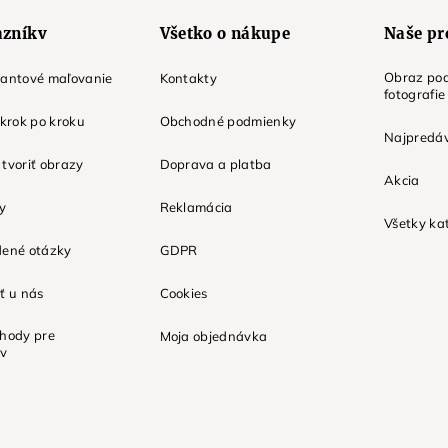
azníkv
Všetko o nákupe
Naše pr
Obraz pod
mantové maľovanie
Kontakty
fotografie
 krok po kroku
Obchodné podmienky
Najpredáv
tvoriť obrazy
Doprava a platba
Akcia
ky
Reklamácia
Všetky ka
dené otázky
GDPR
ť u nás
Cookies
ýhody pre
Moja objednávka
ov