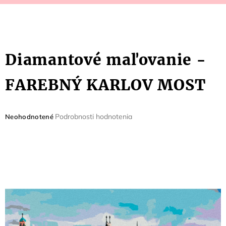
Diamantové maľovanie -
FAREBNÝ KARLOV MOST
Priemerné
Podrobnosti hodnotenia
Neohodnotené
hodnotenie
produktu
je
0,0
z
5
hviezdičiek.