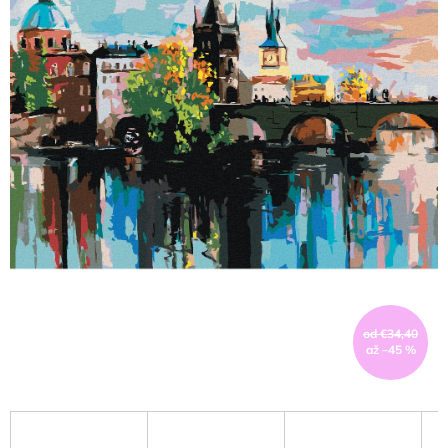
od €34,40
až –45 %