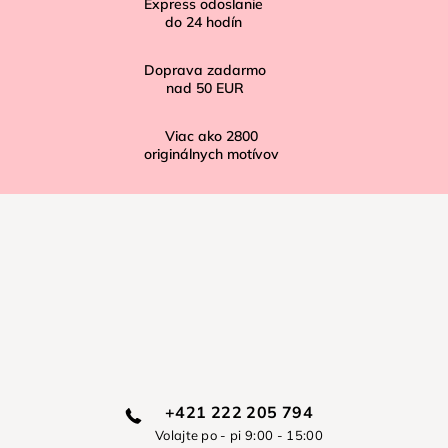
Express odoslanie
e
do
24
hodín
Doprava zadarmo
nad
50 EUR
Viac ako
2800
originálnych motívov
+421 222 205 794
Volajte po - pi 9:00 - 15:00