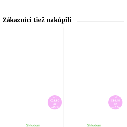
od
od
€28,80
€34,40
až
až
–45 %
–45 %
Skladom
Skladom