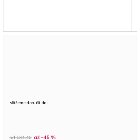
Môžeme doručiť do:
až –45 %
od €34,40