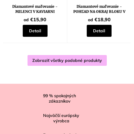
Diamantové maľovanie -
Diamantové maľovanie -
MILENCI V KAVIARNI
POHĽAD NA OKRAJ BLOKU V
PARÍŽI
€15,90
€18,90
od
od
Detail
Detail
Zobraziť všetky podobné produkty
Z
á
99
% spokojných
zákazníkov
p
ä
Najväčší európsky
t
výrobca
i