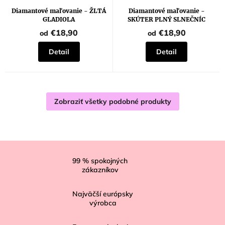
Diamantové maľovanie - ŽLTÁ
Diamantové maľovanie -
GLADIOLA
SKÚTER PLNÝ SLNEČNÍC
€18,90
€18,90
od
od
Detail
Detail
Zobraziť všetky podobné produkty
Z
á
99
% spokojných
zákazníkov
p
ä
Najväčší európsky
t
výrobca
i