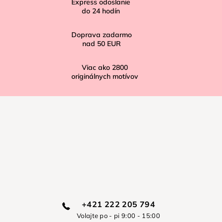
Express odoslanie
e
do
24
hodín
Doprava zadarmo
nad
50 EUR
Viac ako
2800
originálnych motívov
+421 222 205 794
Volajte po - pi 9:00 - 15:00