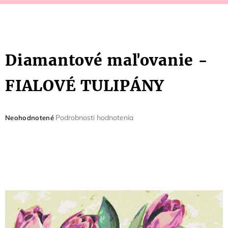
Diamantové maľovanie -
FIALOVÉ TULIPÁNY
Priemerné
Podrobnosti hodnotenia
Neohodnotené
hodnotenie
produktu
je
0,0
z
5
hviezdičiek.