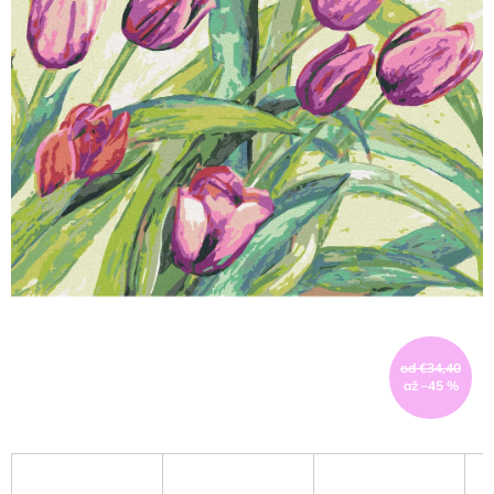
od €34,40
až –45 %