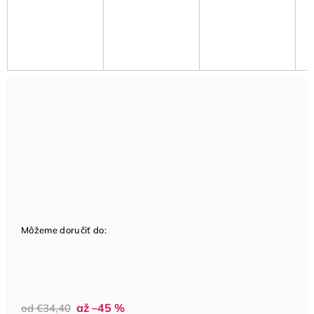
Môžeme doručiť do:
až –45 %
od €34,40