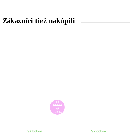
od
€34,40
až
–45 %
Skladom
Skladom