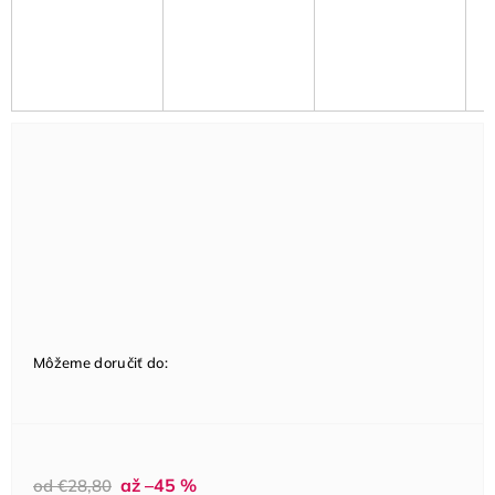
Môžeme doručiť do:
až –45 %
od €28,80