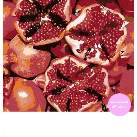
od €28,80
až –45 %