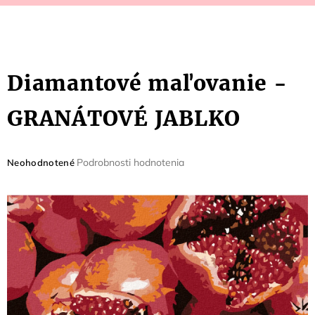
Diamantové maľovanie -
GRANÁTOVÉ JABLKO
Priemerné
Podrobnosti hodnotenia
Neohodnotené
hodnotenie
produktu
je
0,0
z
5
hviezdičiek.