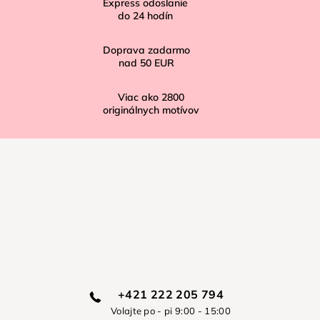
Express odoslanie
e
do
24
hodín
Doprava zadarmo
nad
50 EUR
Viac ako
2800
originálnych motívov
+421 222 205 794
Volajte po - pi 9:00 - 15:00