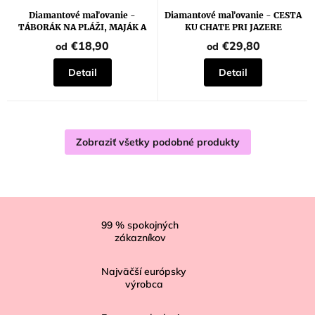
Diamantové maľovanie -
Diamantové maľovanie - CESTA
TÁBORÁK NA PLÁŽI, MAJÁK A
KU CHATE PRI JAZERE
ZÁPAD SLNKA
€18,90
€29,80
od
od
Detail
Detail
Zobraziť všetky podobné produkty
Z
á
99
% spokojných
zákazníkov
p
ä
Najväčší európsky
t
výrobca
i