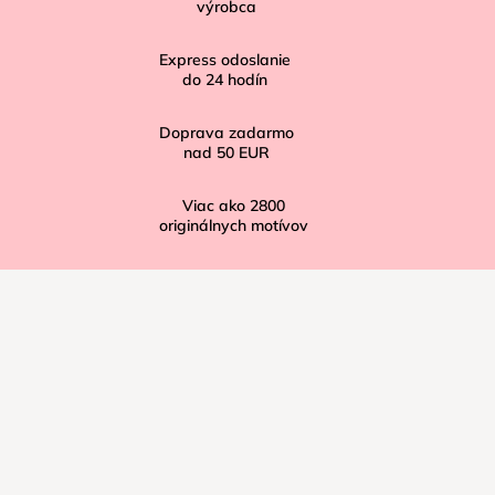
t
výrobca
i
Express odoslanie
e
do
24
hodín
Doprava zadarmo
nad
50 EUR
Viac ako
2800
originálnych motívov