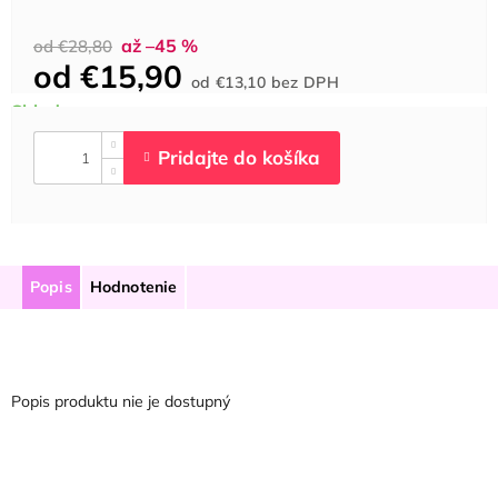
až –45 %
od €28,80
od
€15,90
Jednotková
od
€13,10
bez DPH
cena:
Popis
Hodnotenie
Popis produktu nie je dostupný