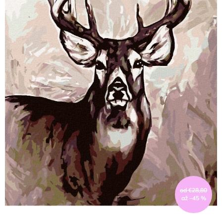
od €28,80
až –45 %