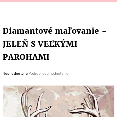
Diamantové maľovanie -
JELEŇ S VEĽKÝMI
PAROHAMI
Priemerné
Podrobnosti hodnotenia
Neohodnotené
hodnotenie
produktu
je
0,0
z
5
hviezdičiek.