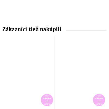
od
od
€34,40
€34,40
až
až
–45 %
–45 %