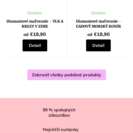
Skladom
Skladom
Diamantové maľovanie - VLK A
Diamantové maľovanie -
BREZY V ZIME
ĽADOVÝ MORSKÝ KONÍK
€18,90
€18,90
od
od
Detail
Detail
Zobraziť všetky podobné produkty
Z
á
99
% spokojných
zákazníkov
p
ä
Najväčší európsky