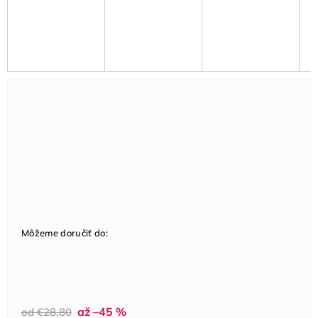
Môžeme doručiť do:
až –45 %
od €28,80