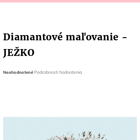
Diamantové maľovanie -
JEŽKO
Priemerné
Podrobnosti hodnotenia
Neohodnotené
hodnotenie
produktu
je
0,0
z
5
hviezdičiek.