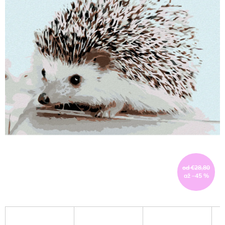
od €28,80
až –45 %