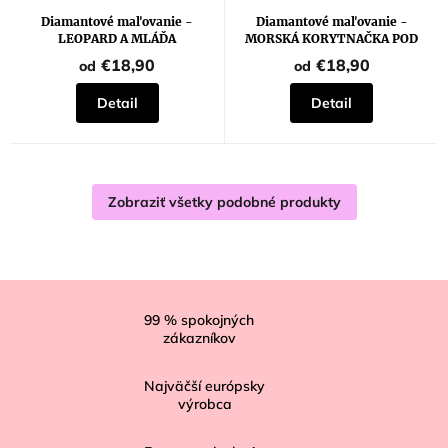
Diamantové maľovanie -
Diamantové maľovanie -
LEOPARD A MLÁĎA
MORSKÁ KORYTNAČKA POD
HLADINOU
€18,90
€18,90
od
od
Detail
Detail
Zobraziť všetky podobné produkty
Z
á
99
% spokojných
zákazníkov
p
ä
Najväčší európsky
t
výrobca
i