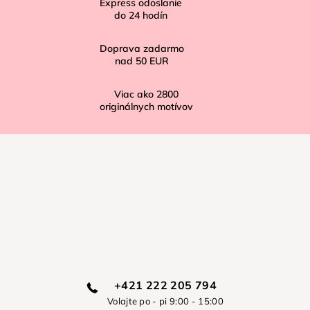
Express odoslanie
e
do
24
hodín
Doprava zadarmo
nad
50 EUR
Viac ako
2800
originálnych motívov
+421 222 205 794
Volajte po - pi 9:00 - 15:00