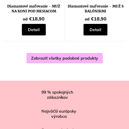
Diamantové maľovanie - MUŽ
Diamantové maľovanie - MUŽ S
NA KONI POD MESIACOM
BALÓNIKMI
€18,90
€18,90
od
od
Detail
Detail
Zobraziť všetky podobné produkty
Z
á
99
% spokojných
zákazníkov
p
ä
Najväčší európsky
t
výrobca
i