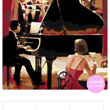
od €28,80
až –45 %