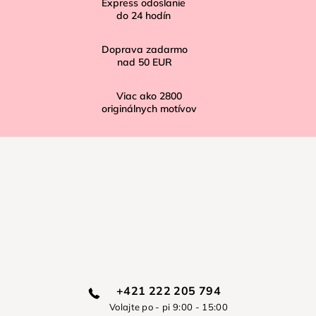
Express odoslanie
e
do
24
hodín
Doprava zadarmo
nad
50 EUR
Viac ako
2800
originálnych motívov
+421 222 205 794
Volajte po - pi 9:00 - 15:00