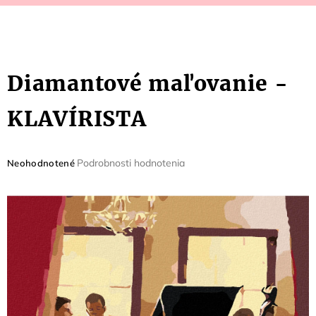
Diamantové maľovanie -
KLAVÍRISTA
Priemerné
Podrobnosti hodnotenia
Neohodnotené
hodnotenie
produktu
je
0,0
z
5
hviezdičiek.