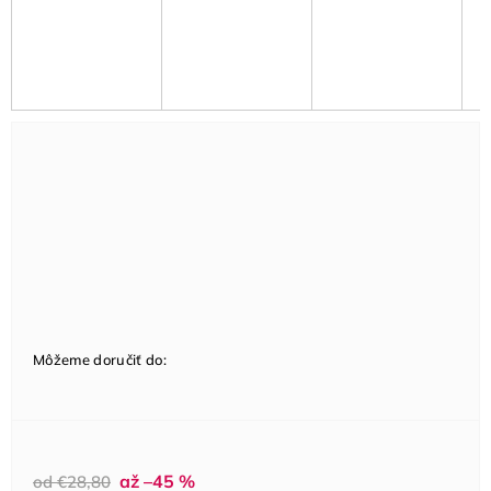
Môžeme doručiť do:
až –45 %
od €28,80