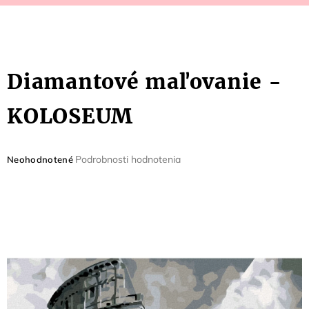
Diamantové maľovanie -
KOLOSEUM
Priemerné
Podrobnosti hodnotenia
Neohodnotené
hodnotenie
produktu
je
0,0
z
5
hviezdičiek.