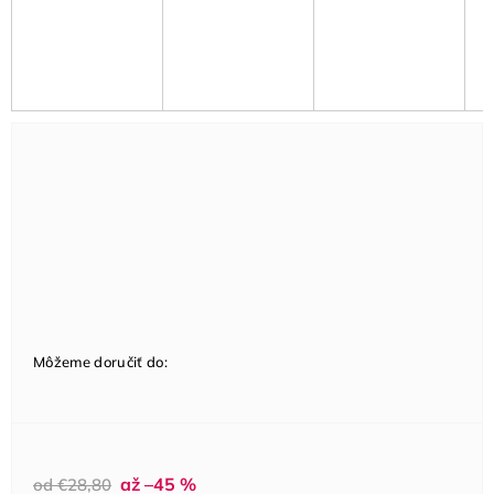
Môžeme doručiť do:
až –45 %
od €28,80