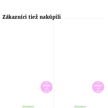
od
od
€28,80
€34,40
až
až
–45 %
–45 %
Skladom
Skladom