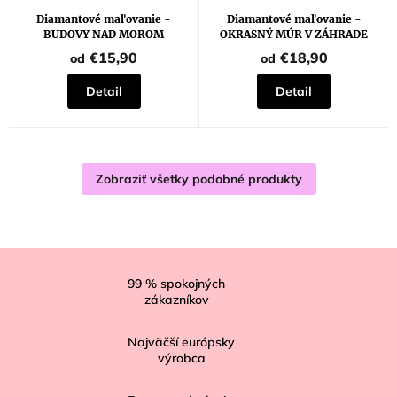
Diamantové maľovanie -
Diamantové maľovanie -
BUDOVY NAD MOROM
OKRASNÝ MÚR V ZÁHRADE
MUGHAL
€15,90
€18,90
od
od
Detail
Detail
Zobraziť všetky podobné produkty
Z
á
99
% spokojných
zákazníkov
p
ä
Najväčší európsky
t
výrobca
i