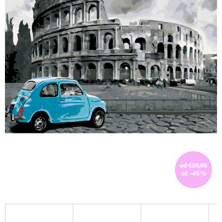
od €28,80
až –45 %