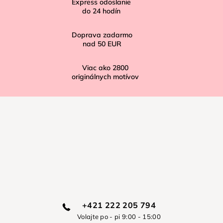
Express odoslanie
e
do
24
hodín
Doprava zadarmo
nad
50 EUR
Viac ako
2800
originálnych motívov
+421 222 205 794
Volajte po - pi 9:00 - 15:00