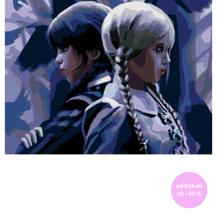
od €34,40
až –45 %