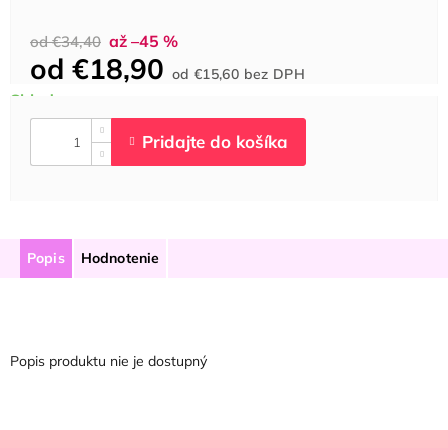
až –45 %
od €34,40
od
€18,90
Jednotková
od
€15,60
bez DPH
cena:
Popis
Hodnotenie
Popis produktu nie je dostupný
Z