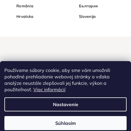
România
България
Hrvatska
Slovenija
Používame súbory cookie, aby sme vám umožnili
pohodlné prehliadanie webovej stránky a vďaka
analýze neustále zlepšovali jej funkcie, výkon a
Nakupujte na Diamond bezpečne a bez obáv. Vďaka HTTPS
použiteľnosť.
Viac informácií
protokolu sú Vaše citlivé dáta v úplnom bezpečí, všetky informácie
medzi prehliadačom a serverom sa prenášajú v zašifrovanej
Nastavenie
podobe.
Súhlasím
Copyright
2022 - 2026
Diamondi. Všetky práva vyhradené. |
Diamantové
maľovanie, Westlogic Slovakia s.r.o., Gajova 4, Bratislava, 811 09