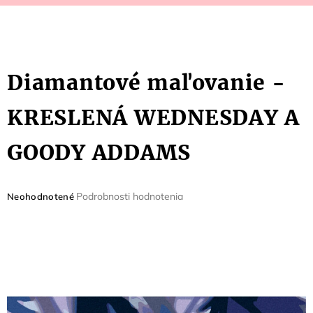
Diamantové maľovanie -
KRESLENÁ WEDNESDAY A
GOODY ADDAMS
Priemerné
Podrobnosti hodnotenia
Neohodnotené
hodnotenie
produktu
je
0,0
z
5
hviezdičiek.