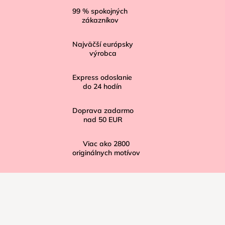
á
99
% spokojných
zákazníkov
p
ä
Najväčší európsky
t
výrobca
i
Express odoslanie
e
do
24
hodín
Doprava zadarmo
nad
50 EUR
Viac ako
2800
originálnych motívov