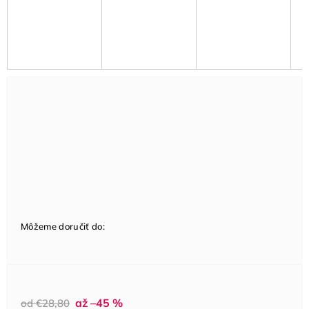
Môžeme doručiť do:
až –45 %
od €28,80