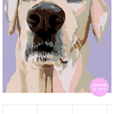
od €28,80
až –45 %