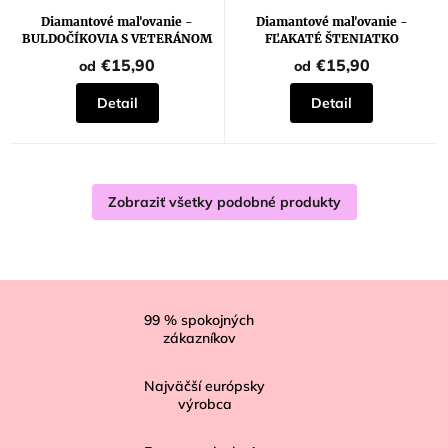
Diamantové maľovanie -
Diamantové maľovanie -
BULDOČÍKOVIA S VETERÁNOM
FĽAKATÉ ŠTENIATKO
€15,90
€15,90
od
od
Detail
Detail
Zobraziť všetky podobné produkty
Z
á
99
% spokojných
zákazníkov
p
ä
Najväčší európsky
t
výrobca
i