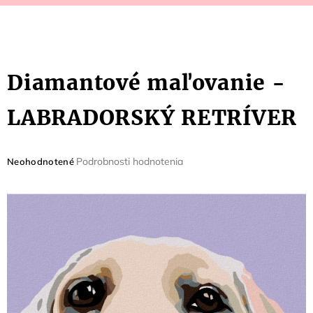
Diamantové maľovanie -
LABRADORSKÝ RETRÍVER
Priemerné
Podrobnosti hodnotenia
Neohodnotené
hodnotenie
produktu
je
0,0
z
5
hviezdičiek.