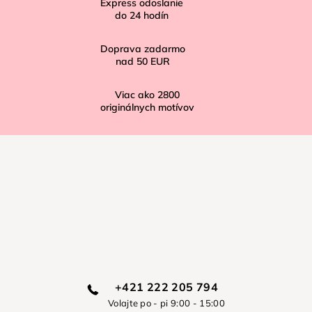
Express odoslanie
e
do
24
hodín
Doprava zadarmo
nad
50 EUR
Viac ako
2800
originálnych motívov
+421 222 205 794
Volajte po - pi 9:00 - 15:00