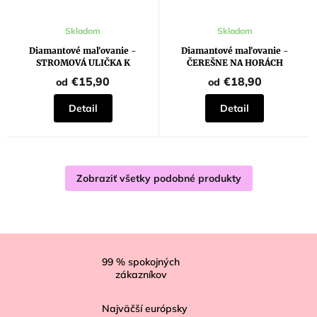
Skladom
Skladom
Diamantové maľovanie -
Diamantové maľovanie -
STROMOVÁ ULIČKA K
ČEREŠNE NA HORÁCH
EIFFELOVKE
€15,90
€18,90
od
od
Detail
Detail
Zobraziť všetky podobné produkty
Z
á
99
% spokojných
zákazníkov
p
ä
Najväčší európsky