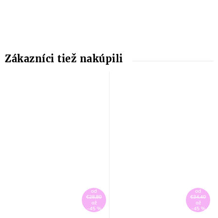
od
od
€28,80
€34,40
až
až
–45 %
–45 %