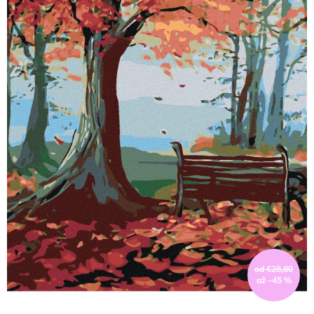
od €28,80
až –45 %