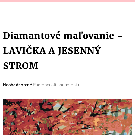
Diamantové maľovanie -
LAVIČKA A JESENNÝ
STROM
Priemerné
Podrobnosti hodnotenia
Neohodnotené
hodnotenie
produktu
je
0,0
z
5
hviezdičiek.