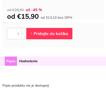
až –45 %
od €28,80
od
€15,90
Jednotková
od
€13,10
bez DPH
cena:
Popis
Hodnotenie
Popis produktu nie je dostupný