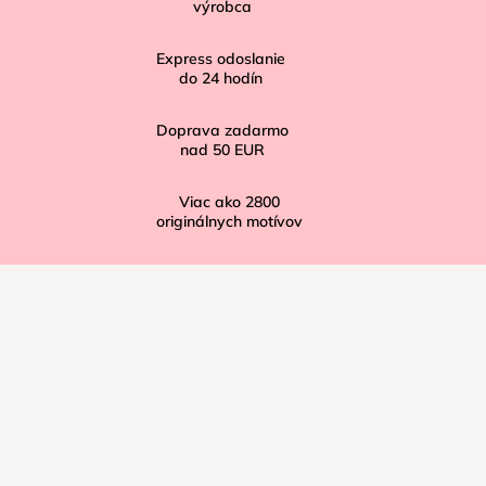
t
výrobca
i
Express odoslanie
e
do
24
hodín
Doprava zadarmo
nad
50 EUR
Viac ako
2800
originálnych motívov