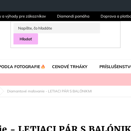
y a výhody pre zákazníkov
Diamondi pomáha
Doprava a platb
Hľadať
PODĽA FOTOGRAFIE
CENOVÉ TRHÁKY
PRÍSLUŠENSTV
Diamantové maľovanie - LETIACI PÁR S BALÓNIKMI
ie - LETIACI PÁR S BALÓNI