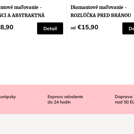
ntové maľovanie -
Diamantové maľovanie -
NCI A ABSTRAKTNÁ
ROZLÚČKA PRED BRÁNOU
LOVA VEŽA
8,90
€15,90
od
Detail
De
európsky
Express odoslanie
Doprava
do
24
hodín
nad
50 E