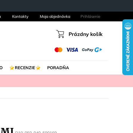
a
Kontakty
Moja objednávka
Prihlásenie
Prázdny košík
Nákupný
košík
O
RECENZIE
PORADŇA
KMI