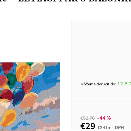
12.8.
Môžeme doručiť do:
–44 %
€52,70
€29
Jed
€24 bez DPH
cen