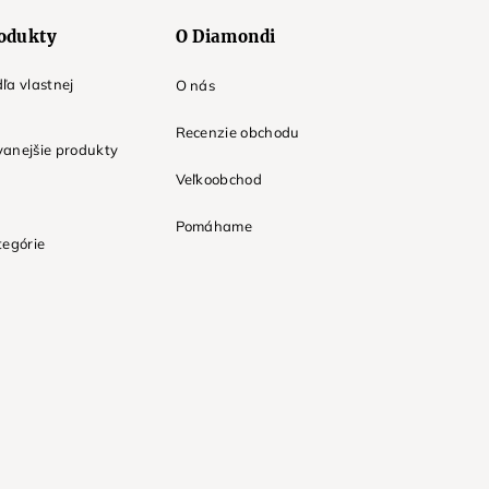
odukty
O Diamondi
ľa vlastnej
O nás
Recenzie obchodu
anejšie produkty
Veľkoobchod
Pomáhame
tegórie