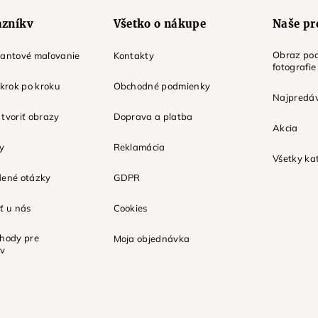
azníkv
Všetko o nákupe
Naše pr
Obraz pod
mantové maľovanie
Kontakty
fotografie
 krok po kroku
Obchodné podmienky
Najpredáv
tvoriť obrazy
Doprava a platba
Akcia
ky
Reklamácia
Všetky ka
dené otázky
GDPR
ť u nás
Cookies
ýhody pre
Moja objednávka
ov