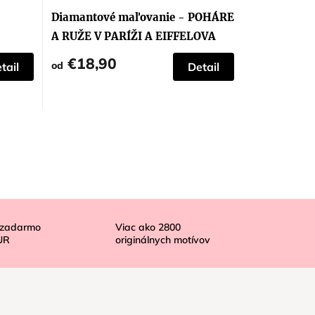
Diamantové maľovanie - POHÁRE
A RUŽE V PARÍŽI A EIFFELOVA
VEŽA 2
€18,90
od
tail
Detail
 zadarmo
Viac ako
2800
UR
originálnych motívov