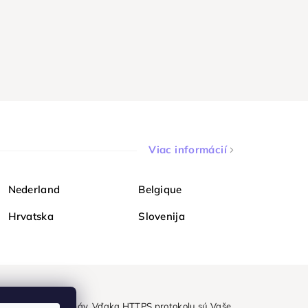
Viac informácií
Nederland
Belgique
Hrvatska
Slovenija
ezpečne a bez obáv. Vďaka HTTPS protokolu sú Vaše