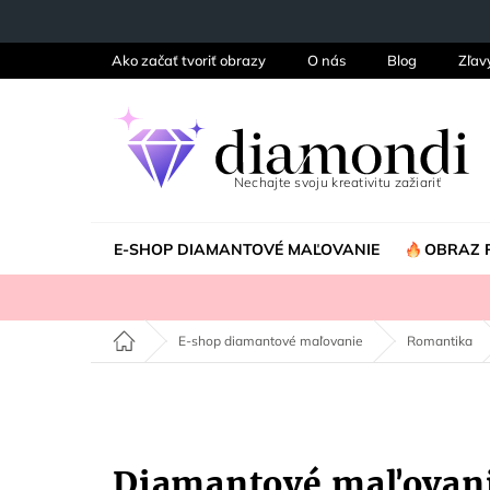
Prejsť
na
obsah
Ako začať tvoriť obrazy
O nás
Blog
Zľav
E-SHOP DIAMANTOVÉ MAĽOVANIE
OBRAZ 
Domov
E-shop diamantové maľovanie
Romantika
Diamantové maľovan