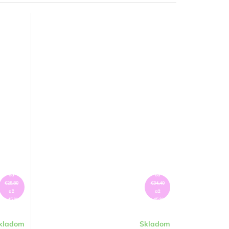
od
od
€28,80
€34,40
až
až
–45 %
–45 %
kladom
Skladom