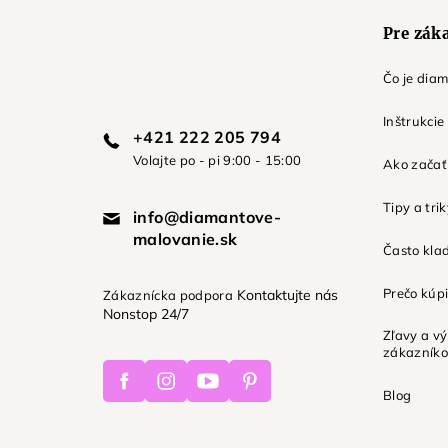
e
Pre zák
Čo je dia
Inštrukcie
+421 222 205 794
Volajte po - pi 9:00 - 15:00
Ako začať 
Tipy a tri
info@diamantove-
malovanie.sk
Často kla
Prečo kúpi
Kontaktujte nás
Zákaznícka podpora
Nonstop 24/7
Zľavy a v
zákazník
Facebook
Instagram
Youtube
Pinterest
Blog