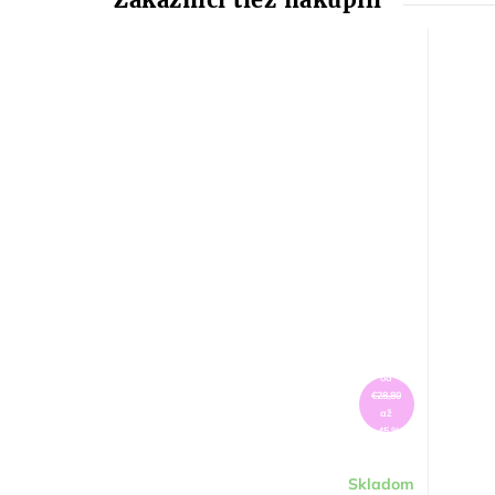
od
€28,80
až
–45 %
Skladom