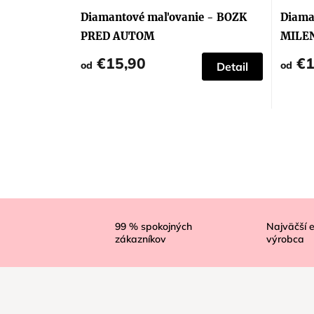
Diamantové maľovanie - BOZK
Diama
PRED AUTOM
MILE
EIFFE
€15,90
€1
od
od
Detail
Z
á
99
% spokojných
Najväčší 
zákazníkov
výrobca
p
ä
t
i