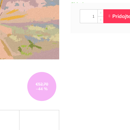
Skladom
€52,70
–44 %