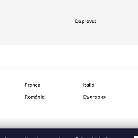
Doprava:
France
Italia
România
България
Nakupujte na Diamond b