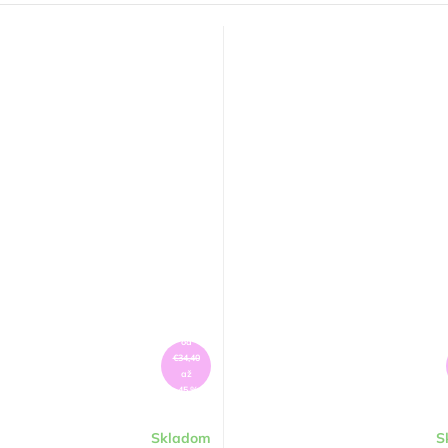
od
€34,40
až
–45 %
Skladom
S