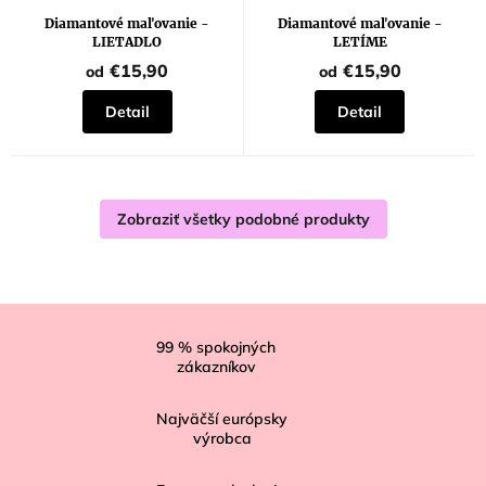
Diamantové maľovanie -
Diamantové maľovanie -
LIETADLO
LETÍME
€15,90
€15,90
od
od
Detail
Detail
Zobraziť všetky podobné produkty
Z
á
99
% spokojných
zákazníkov
p
ä
Najväčší európsky
t
výrobca
i