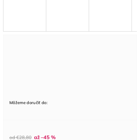
Môžeme doručiť do:
až –45 %
od €28,80