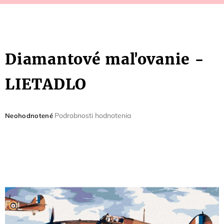
Diamantové maľovanie -
LIETADLO
Priemerné
Podrobnosti hodnotenia
Neohodnotené
hodnotenie
produktu
je
0,0
z
5
hviezdičiek.