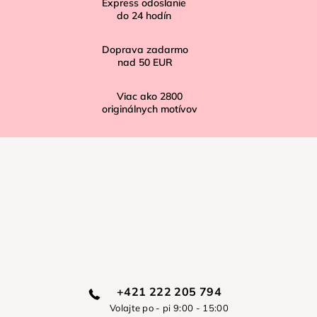
Express odoslanie
e
do
24
hodín
Doprava zadarmo
nad
50 EUR
Viac ako
2800
originálnych motívov
+421 222 205 794
Volajte po - pi 9:00 - 15:00