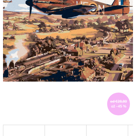
od €28,80
až –45 %