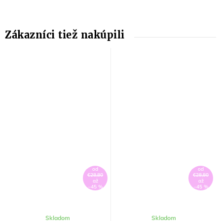
od
od
€28,80
€28,80
až
až
–45 %
–45 %
Skladom
Skladom