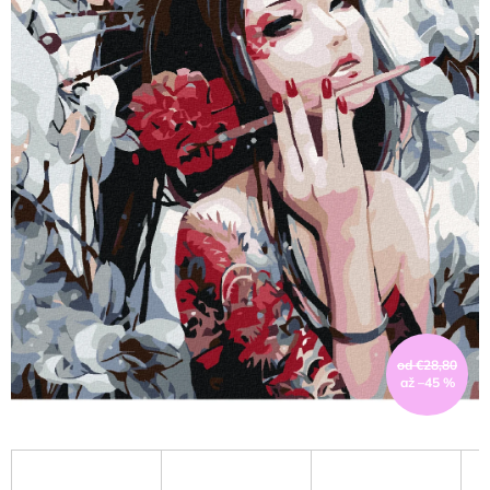
od €28,80
až –45 %