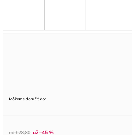
Môžeme doručiť do:
až –45 %
od €28,80