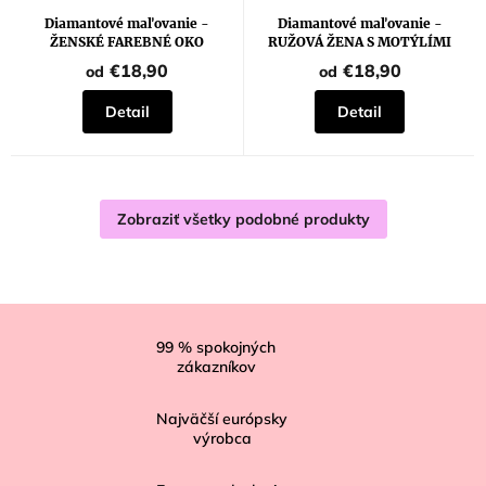
Diamantové maľovanie -
Diamantové maľovanie -
ŽENSKÉ FAREBNÉ OKO
RUŽOVÁ ŽENA S MOTÝLÍMI
KRÍDLAMI
€18,90
€18,90
od
od
Detail
Detail
Zobraziť všetky podobné produkty
Z
á
99
% spokojných
zákazníkov
p
ä
Najväčší európsky
t
výrobca
i