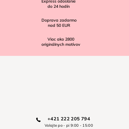
Express odoslanie
e
do
24
hodín
Doprava zadarmo
nad
50 EUR
Viac ako
2800
originálnych motívov
+421 222 205 794
Volajte po - pi 9:00 - 15:00