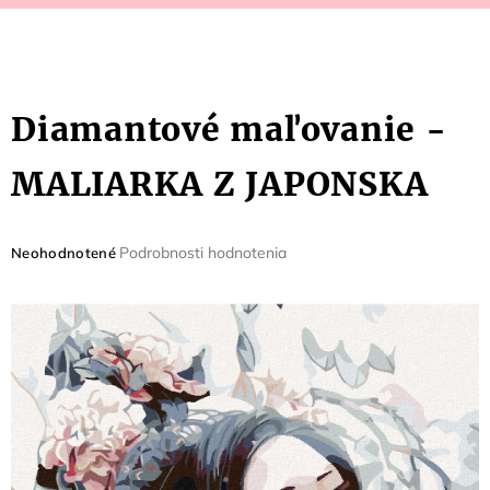
Diamantové maľovanie -
MALIARKA Z JAPONSKA
Priemerné
Podrobnosti hodnotenia
Neohodnotené
hodnotenie
produktu
je
0,0
z
5
hviezdičiek.