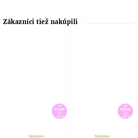
od
od
€28,80
€28,80
až
až
–45 %
–45 %
Skladom
Skladom