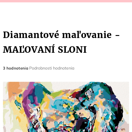
Diamantové maľovanie -
MAĽOVANÍ SLONI
Priemerné
Podrobnosti hodnotenia
3 hodnotenia
hodnotenie
produktu
je
5,0
z
5
hviezdičiek.