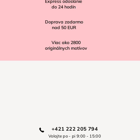
Express odoslanie
e
do
24
hodín
Doprava zadarmo
nad
50 EUR
Viac ako
2800
originálnych motívov
+421 222 205 794
Volajte po - pi 9:00 - 15:00