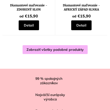
Diamantové maľovanie -
Diamantové maľovanie -
ZDOBENÝ SLON
AFRICKÝ ZÁPAD SLNKA
€15,90
€15,90
od
od
Detail
Detail
Zobraziť všetky podobné produkty
Z
á
99
% spokojných
zákazníkov
p
ä
Najväčší európsky
t
výrobca
i