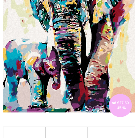
od €27,50
–45 %