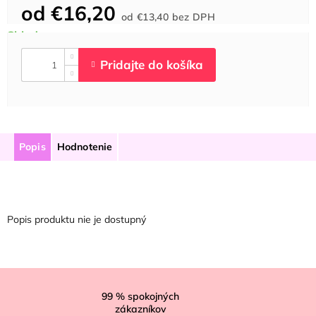
od
€16,20
Jednotková
od
€13,40
bez DPH
cena:
Popis
Hodnotenie
Popis produktu nie je dostupný
Z
á
99
% spokojných
zákazníkov