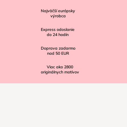
p
ä
Najväčší európsky
t
výrobca
i
Express odoslanie
e
do
24
hodín
Doprava zadarmo
nad
50 EUR
Viac ako
2800
originálnych motívov