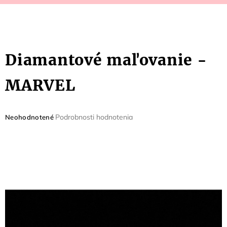
Diamantové maľovanie -
MARVEL
Priemerné
Podrobnosti hodnotenia
Neohodnotené
hodnotenie
produktu
je
0,0
z
5
hviezdičiek.