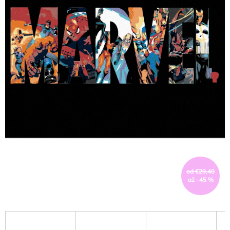
od €29,40
až –45 %