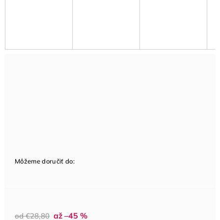
Môžeme doručiť do:
až –45 %
od €28,80