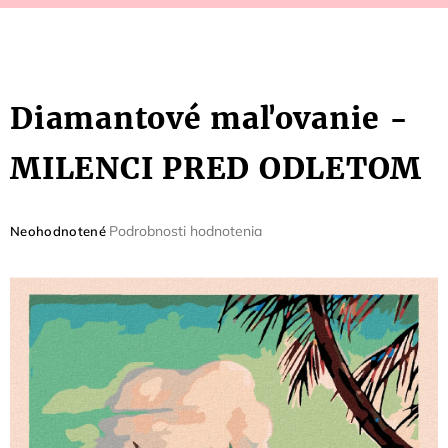
Diamantové maľovanie -
MILENCI PRED ODLETOM
Priemerné
Podrobnosti hodnotenia
Neohodnotené
hodnotenie
produktu
je
0,0
z
5
hviezdičiek.