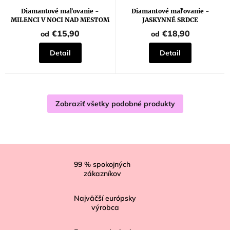
Diamantové maľovanie -
Diamantové maľovanie -
MILENCI V NOCI NAD MESTOM
JASKYNNÉ SRDCE
€15,90
€18,90
od
od
Detail
Detail
Zobraziť všetky podobné produkty
Z
á
99
% spokojných
zákazníkov
p
ä
Najväčší európsky
t
výrobca
i