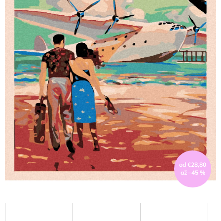
od €28,80
až –45 %