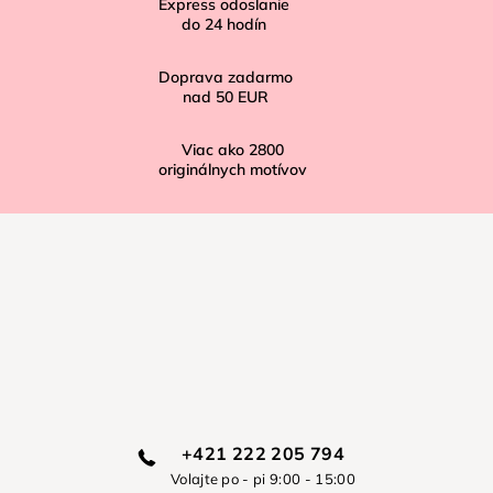
Express odoslanie
e
do
24
hodín
Doprava zadarmo
nad
50 EUR
Viac ako
2800
originálnych motívov
+421 222 205 794
Volajte po - pi 9:00 - 15:00