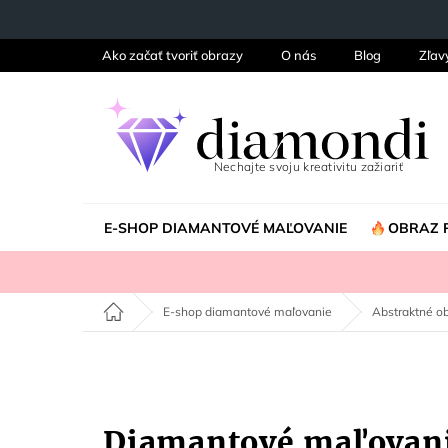
Prejsť
na
obsah
Ako začať tvoriť obrazy
O nás
Blog
Zľav
E-SHOP DIAMANTOVÉ MAĽOVANIE
OBRAZ 
Domov
E-shop diamantové maľovanie
Abstraktné o
Diamantové maľovan