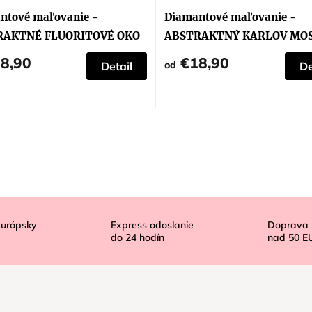
hodnotenie
produktu
ntové maľovanie -
Diamantové maľovanie -
je
5,0
RAKTNÉ FLUORITOVÉ OKO
ABSTRAKTNÝ KARLOV MO
z
5
8,90
€18,90
hviezdičiek.
od
Detail
De
európsky
Express odoslanie
Doprava
do
24
hodín
nad
50 E