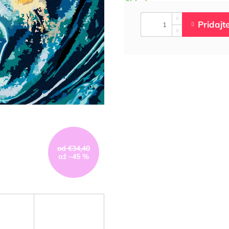
od €34,40
až –45 %