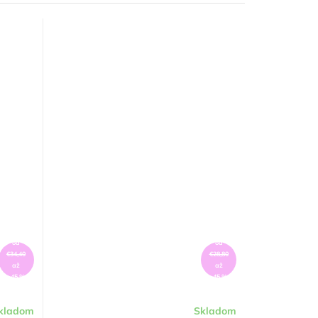
od
od
€34,40
€28,80
až
až
–45 %
–45 %
kladom
Skladom