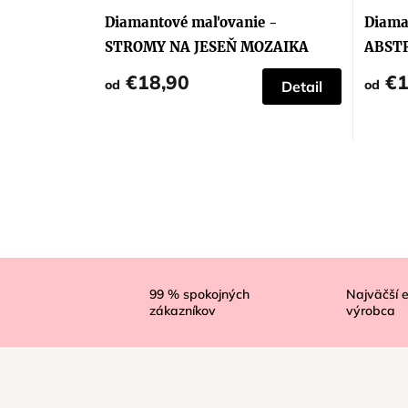
Diamantové maľovanie -
Diama
STROMY NA JESEŇ MOZAIKA
ABST
€18,90
€1
od
od
Detail
Z
á
99
% spokojných
Najväčší 
zákazníkov
výrobca
p
ä
t
i