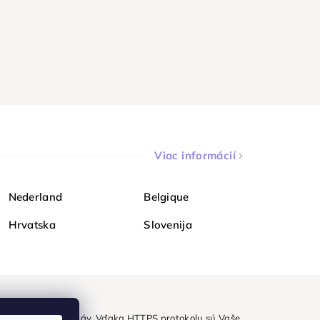
Viac informácií
Nederland
Belgique
Hrvatska
Slovenija
ezpečne a bez obáv. Vďaka HTTPS protokolu sú Vaše