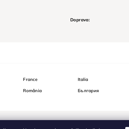
Doprava:
France
Italia
România
България
Nakupujte na Diamond b