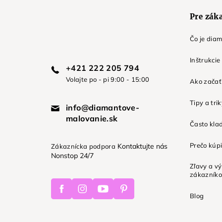
e
Pre zák
Čo je dia
Inštrukcie
+421 222 205 794
Volajte po - pi 9:00 - 15:00
Ako začať 
Tipy a tri
info@diamantove-
malovanie.sk
Často kla
Prečo kúpi
Kontaktujte nás
Zákaznícka podpora
Nonstop 24/7
Zľavy a v
zákazník
Facebook
Instagram
Youtube
Pinterest
Blog