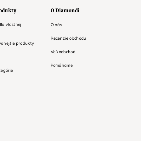
odukty
O Diamondi
ľa vlastnej
O nás
Recenzie obchodu
anejšie produkty
Veľkoobchod
Pomáhame
tegórie