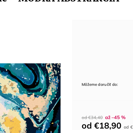
Môžeme doručiť do:
až –45 %
od €34,40
od
€18,90
od
€