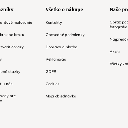
azníkv
Všetko o nákupe
Naše pr
Obraz pod
mantové maľovanie
Kontakty
fotografie
 krok po kroku
Obchodné podmienky
Najpredáv
tvoriť obrazy
Doprava a platba
Akcia
ky
Reklamácia
Všetky ka
dené otázky
GDPR
ť u nás
Cookies
ýhody pre
Moja objednávka
ov