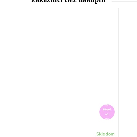
od
€34,40
až
–45 %
Skladom