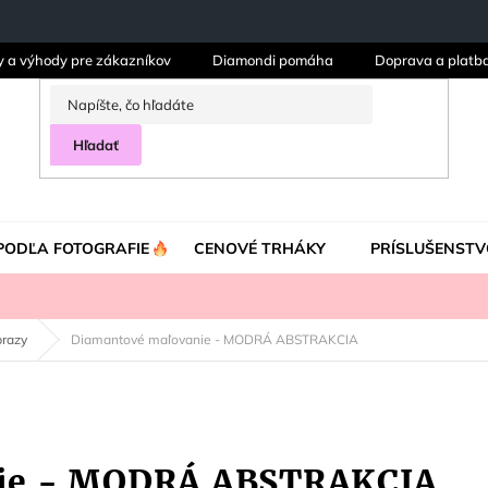
y a výhody pre zákazníkov
Diamondi pomáha
Doprava a platb
Hľadať
PODĽA FOTOGRAFIE
CENOVÉ TRHÁKY
PRÍSLUŠENSTV
brazy
Diamantové maľovanie - MODRÁ ABSTRAKCIA
ie - MODRÁ ABSTRAKCIA