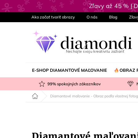
Prejsť
Zľavy až 45 % |
na
obsah
Ako začať tvoriť obrazy
O nás
Blog
Zľav
E-SHOP DIAMANTOVÉ MAĽOVANIE
OBRAZ 
99
% spokojných zákazníkov
Domov
Diamantové maľovanie - Obraz podľa vlastnej fotog
Diamantové maľovanie