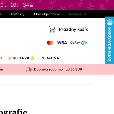
0
:
10
:
34
d
h
m
a
Kontakty
Moja objednávka
Prihlásenie
Prázdny košík
Nákupný
košík
O
RECENZIE
PORADŇA
ín
Doprava zadarmo nad
50 EUR
ografie