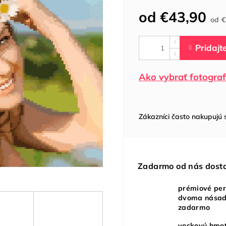
od
€43,90
od
€
Ako vybrať fotograf
Zákazníci často nakupujú 
Zadarmo od nás dost
prémiové per
dvoma nása
zadarmo
voskovú hmo