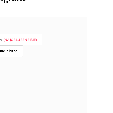
m
tia plátna