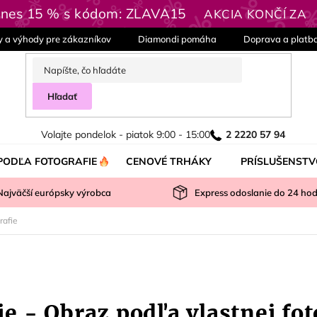
 Dnes 15 % s kódom: ZLAVA15
AKCIA KONČÍ ZA
y a výhody pre zákazníkov
Diamondi pomáha
Doprava a platb
Hľadať
Volajte pondelok - piatok 9:00 - 15:00
2 2220 57 94
PODĽA FOTOGRAFIE
CENOVÉ TRHÁKY
PRÍSLUŠENSTV
Najväčší európsky výrobca
Express odoslanie do
24
hod
rafie
 - Obraz podľa vlastnej fot