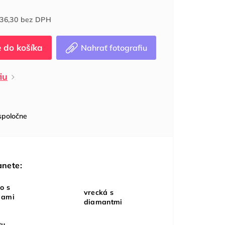
Jednotková
36,30
bez DPH
cena:
Nahrať fotografiu
iu
spoločne
anete:
o s
vrecká s
dami
diamantmi
tu