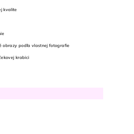
 kvalite
nie
 obrazy podľa vlastnej fotografie
čekovej krabici