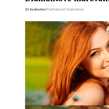
Priemerné
Podrobnosti hodnotenia
31 hodnotení
hodnotenie
produktu
je
5,0
z
5
hviezdičiek.