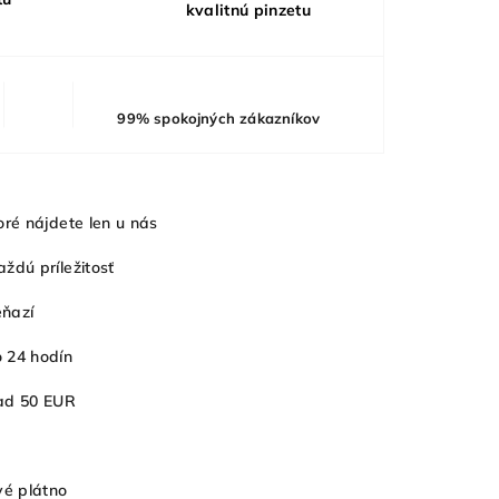
kvalitnú pinzetu
99
% spokojných zákazníkov
oré nájdete len u nás
ždú príležitosť
eňazí
o
24
hodín
nad
50 EUR
é plátno