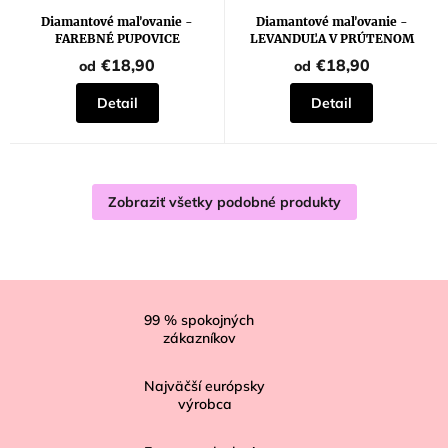
Diamantové maľovanie -
Diamantové maľovanie -
FAREBNÉ PUPOVICE
LEVANDUĽA V PRÚTENOM
KOŠÍKU
€18,90
€18,90
od
od
Detail
Detail
Zobraziť všetky podobné produkty
Z
á
99
% spokojných
zákazníkov
p
ä
Najväčší európsky
t
výrobca
i