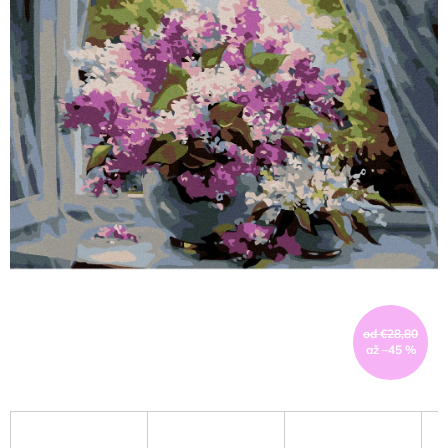
od €28,80
až –45 %