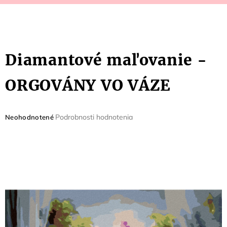
Diamantové maľovanie -
ORGOVÁNY VO VÁZE
Priemerné
Podrobnosti hodnotenia
Neohodnotené
hodnotenie
produktu
je
0,0
z
5
hviezdičiek.