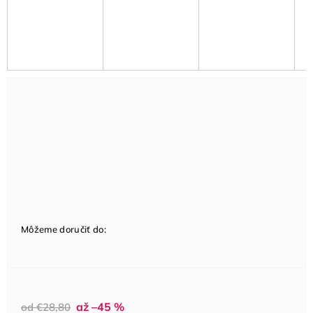
Môžeme doručiť do:
až –45 %
od €28,80