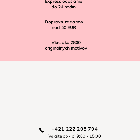
Express odoslanie
e
do
24
hodín
Doprava zadarmo
nad
50 EUR
Viac ako
2800
originálnych motívov
+421 222 205 794
Volajte po - pi 9:00 - 15:00