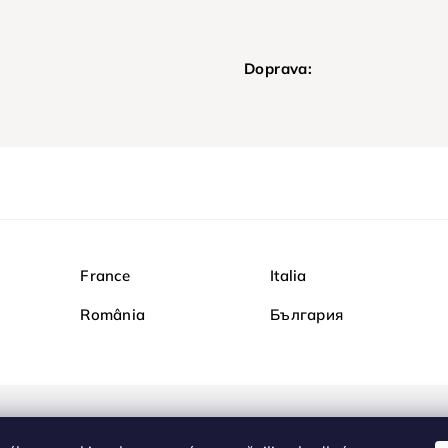
Doprava:
France
Italia
România
България
Nakupujte na Diamond b