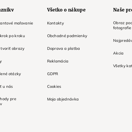
azníkv
Všetko o nákupe
Naše pr
Obraz pod
mantové maľovanie
Kontakty
fotografie
 krok po kroku
Obchodné podmienky
Najpredáv
tvoriť obrazy
Doprava a platba
Akcia
ky
Reklamácia
Všetky ka
dené otázky
GDPR
ť u nás
Cookies
ýhody pre
Moja objednávka
ov