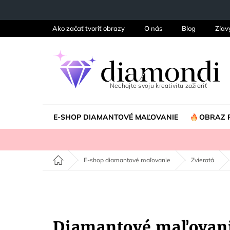
Prejsť
na
obsah
Ako začať tvoriť obrazy
O nás
Blog
Zľav
E-SHOP DIAMANTOVÉ MAĽOVANIE
OBRAZ 
Domov
E-shop diamantové maľovanie
Zvieratá
Diamantové maľovan