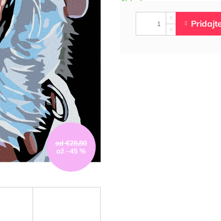
od €28,80
až –45 %