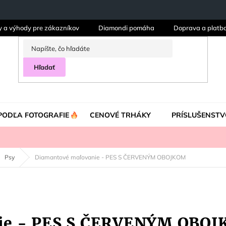
y a výhody pre zákazníkov
Diamondi pomáha
Doprava a platb
Hľadať
PODĽA FOTOGRAFIE
CENOVÉ TRHÁKY
PRÍSLUŠENSTV
Psy
Diamantové maľovanie - PES S ČERVENÝM OBOJKOM
ie - PES S ČERVENÝM OBO