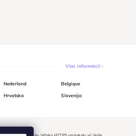
Viac informácií
Nederland
Belgique
Hrvatska
Slovenija
ezpečne a bez obáv. Vďaka HTTPS protokolu sú Vaše