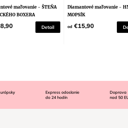
ntové maľovanie - ŠTEŇA
Diamantové maľovanie - 
CKÉHO BOXERA
MOPSÍK
8,90
€15,90
od
Detail
De
európsky
Express odoslanie
Doprava
do
24
hodín
nad
50 E