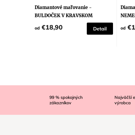
Diamantové maľovanie -
Diama
BULDOČEK V KRAVSKOM
NEME
PRESTROJENÍ
€18,90
€1
od
od
Detail
Z
á
99
% spokojných
Najväčší 
zákazníkov
výrobca
p
ä
t
i