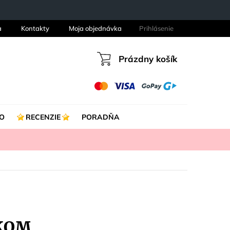
a
Kontakty
Moja objednávka
Prihlásenie
Prázdny košík
Nákupný
košík
O
RECENZIE
PORADŇA
JKOM