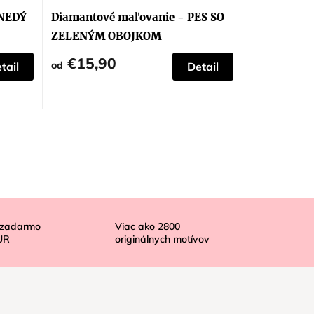
HNEDÝ
Diamantové maľovanie - PES SO
ZELENÝM OBOJKOM
€15,90
od
tail
Detail
 zadarmo
Viac ako
2800
UR
originálnych motívov