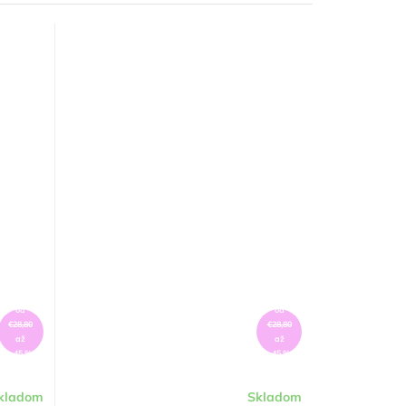
od
od
€28,80
€28,80
až
až
–45 %
–45 %
kladom
Skladom