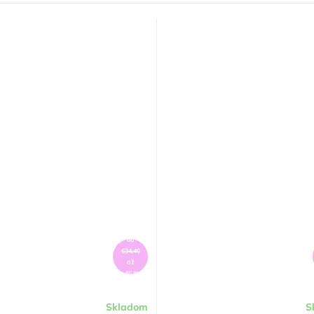
od
€34,40
až
–45 %
Skladom
S