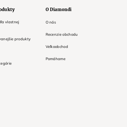
odukty
O Diamondi
ľa vlastnej
O nás
Recenzie obchodu
anejšie produkty
Veľkoobchod
Pomáhame
tegórie