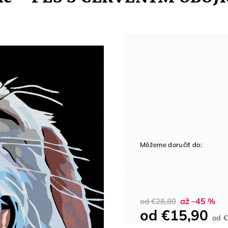
Môžeme doručiť do:
až –45 %
od €28,80
od
€15,90
od
€