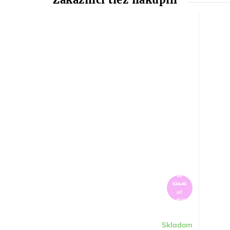
od
€34,40
až
–45 %
Skladom