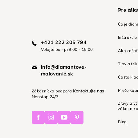
e
Pre zák
Čo je dia
Inštrukcie
+421 222 205 794
Volajte po - pi 9:00 - 15:00
Ako začať 
Tipy a tri
info@diamantove-
malovanie.sk
Často kla
Prečo kúpi
Kontaktujte nás
Zákaznícka podpora
Nonstop 24/7
Zľavy a v
zákazník
Facebook
Instagram
Youtube
Pinterest
Blog