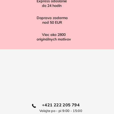
Express odoslanie
e
do
24
hodín
Doprava zadarmo
nad
50 EUR
Viac ako
2800
originálnych motívov
+421 222 205 794
Volajte po - pi 9:00 - 15:00