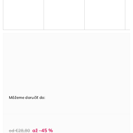
Môžeme doručiť do:
až –45 %
od €28,80