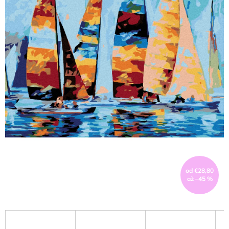
od €28,80
až –45 %