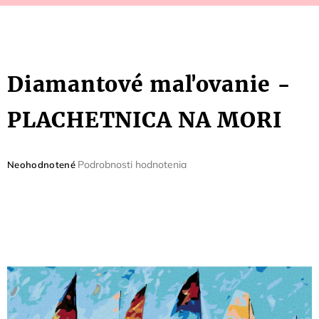
Diamantové maľovanie -
PLACHETNICA NA MORI
Priemerné
Podrobnosti hodnotenia
Neohodnotené
hodnotenie
produktu
je
0,0
z
5
hviezdičiek.