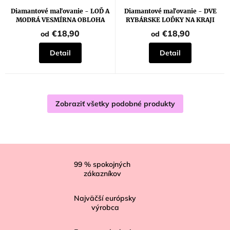
Diamantové maľovanie - LOĎ A
Diamantové maľovanie - DVE
MODRÁ VESMÍRNA OBLOHA
RYBÁRSKE LOĎKY NA KRAJI
MORA
€18,90
€18,90
od
od
Detail
Detail
Zobraziť všetky podobné produkty
Z
á
99
% spokojných
zákazníkov
p
ä
Najväčší európsky
t
výrobca
i