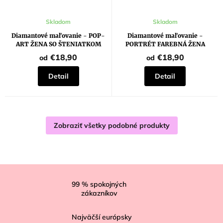
Skladom
Skladom
Diamantové maľovanie - POP-
Diamantové maľovanie -
ART ŽENA SO ŠTENIATKOM
PORTRÉT FAREBNÁ ŽENA
POKUŠENIE
€18,90
€18,90
od
od
Detail
Detail
Zobraziť všetky podobné produkty
Z
á
99
% spokojných
zákazníkov
p
ä
Najväčší európsky