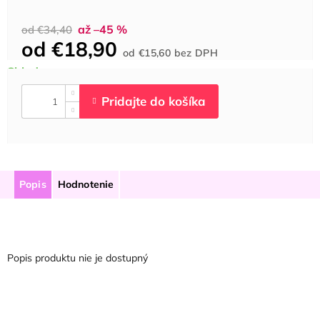
až –45 %
od €34,40
od
€18,90
Jednotková
od
€15,60
bez DPH
cena:
Popis
Hodnotenie
Popis produktu nie je dostupný