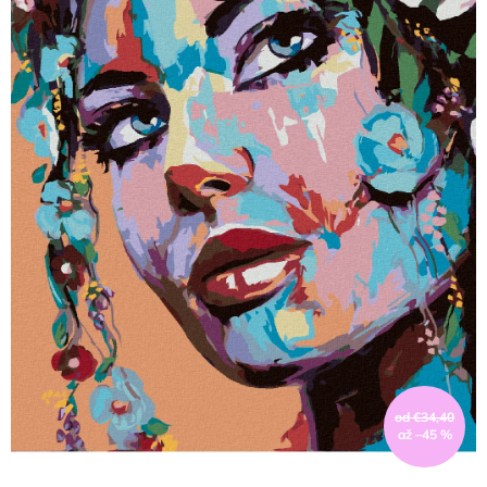
od €34,40
až –45 %