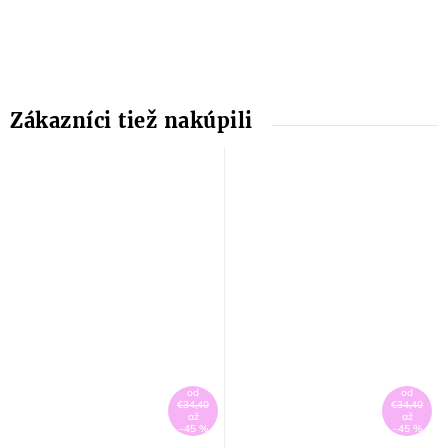
od
od
€34,40
€34,40
až
až
–45 %
–45 %