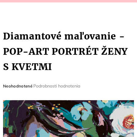
Diamantové maľovanie -
POP-ART PORTRÉT ŽENY
S KVETMI
Priemerné
Podrobnosti hodnotenia
Neohodnotené
hodnotenie
produktu
je
0,0
z
5
hviezdičiek.