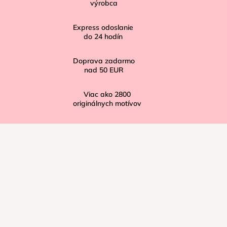
t
výrobca
i
Express odoslanie
e
do
24
hodín
Doprava zadarmo
nad
50 EUR
Viac ako
2800
originálnych motívov