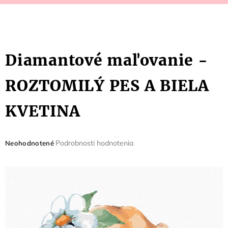
Diamantové maľovanie -
ROZTOMILÝ PES A BIELA
KVETINA
Priemerné
Podrobnosti hodnotenia
Neohodnotené
hodnotenie
produktu
je
0,0
z
5
hviezdičiek.