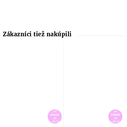
od
od
€34,40
€28,80
až
až
–45 %
–45 %