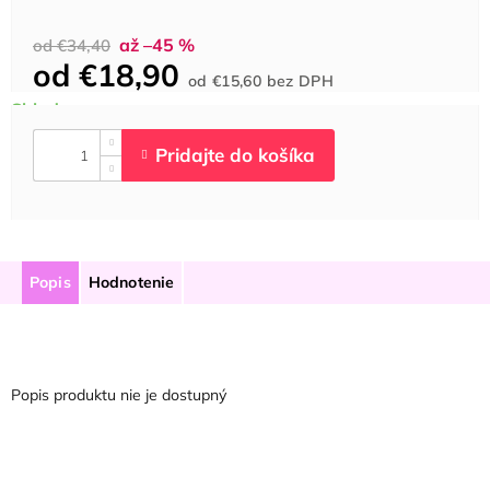
až –45 %
od €34,40
od
€18,90
Jednotková
od
€15,60
bez DPH
cena:
Popis
Hodnotenie
Popis produktu nie je dostupný