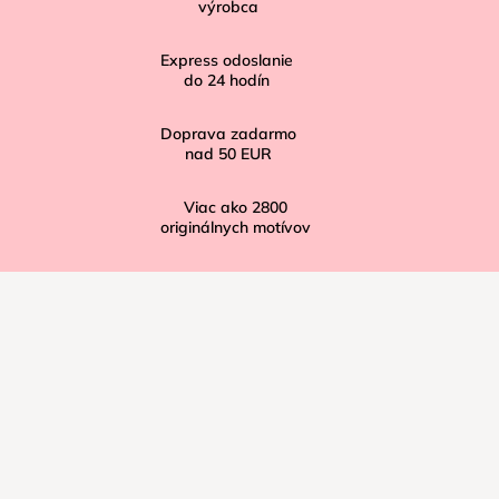
t
výrobca
i
Express odoslanie
e
do
24
hodín
Doprava zadarmo
nad
50 EUR
Viac ako
2800
originálnych motívov