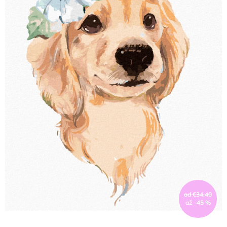
od €34,40
až –45 %