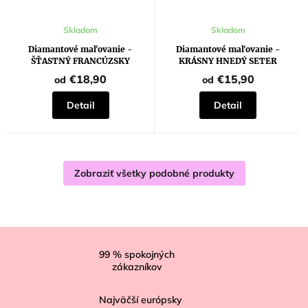
Skladom
Skladom
Diamantové maľovanie -
Diamantové maľovanie -
ŠŤASTNÝ FRANCÚZSKY
KRÁSNY HNEDÝ SETER
BULDOČEK
€18,90
€15,90
od
od
Detail
Detail
Zobraziť všetky podobné produkty
Z
á
99
% spokojných
zákazníkov
p
ä
Najväčší európsky