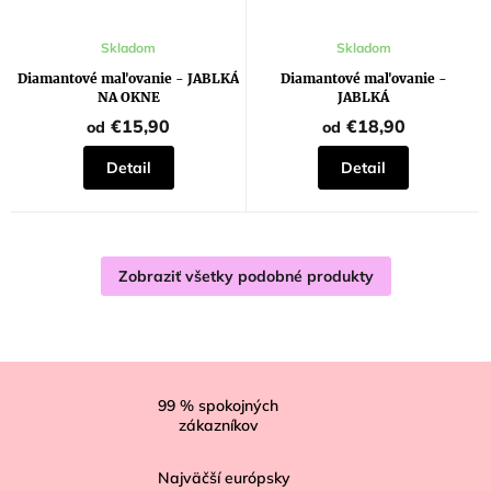
Skladom
Skladom
Diamantové maľovanie - JABLKÁ
Diamantové maľovanie -
NA OKNE
JABLKÁ
€15,90
€18,90
od
od
Detail
Detail
Zobraziť všetky podobné produkty
Z
á
99
% spokojných
zákazníkov
p
ä
Najväčší európsky