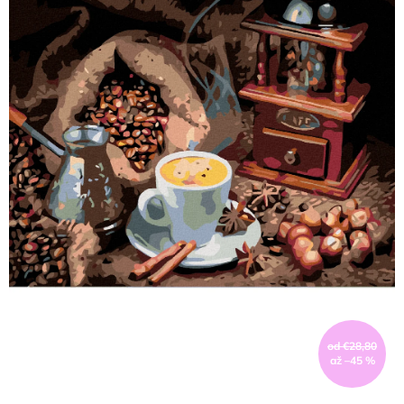
od €28,80
až –45 %