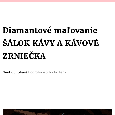
Diamantové maľovanie -
ŠÁLOK KÁVY A KÁVOVÉ
ZRNIEČKA
Priemerné
Podrobnosti hodnotenia
Neohodnotené
hodnotenie
produktu
je
0,0
z
5
hviezdičiek.