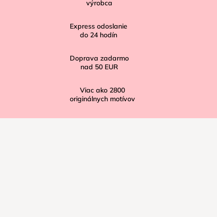
t
výrobca
i
Express odoslanie
e
do
24
hodín
Doprava zadarmo
nad
50 EUR
Viac ako
2800
originálnych motívov