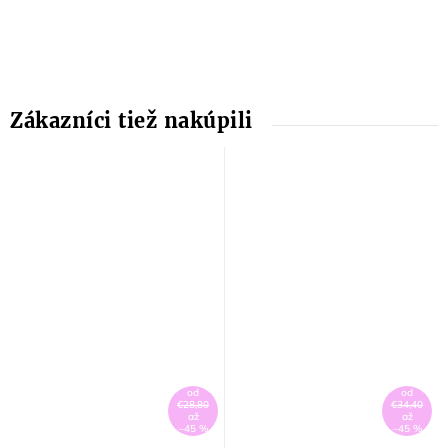
od
od
€28,80
€34,40
až
až
–45 %
–45 %