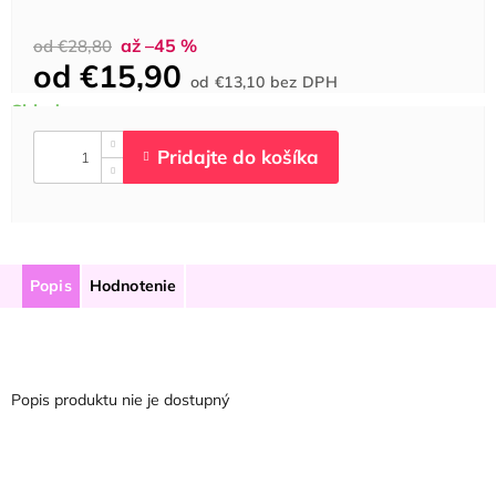
až –45 %
od €28,80
od
€15,90
Jednotková
od
€13,10
bez DPH
cena:
Popis
Hodnotenie
Popis produktu nie je dostupný