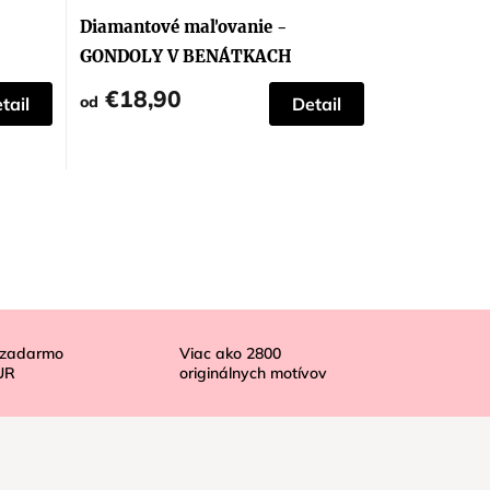
Diamantové maľovanie -
GONDOLY V BENÁTKACH
€18,90
od
tail
Detail
 zadarmo
Viac ako
2800
UR
originálnych motívov