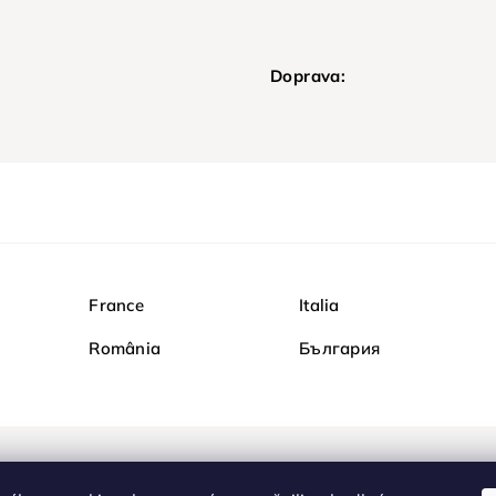
Doprava:
France
Italia
România
България
Nakupujte na Diamond b