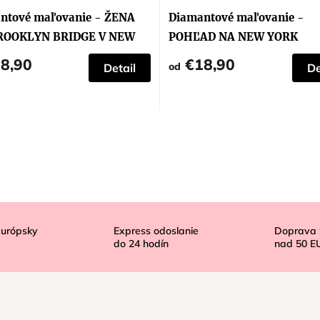
ntové maľovanie - ŽENA
Diamantové maľovanie -
ROOKLYN BRIDGE V NEW
POHĽAD NA NEW YORK
U
8,90
€18,90
od
Detail
De
európsky
Express odoslanie
Doprava
do
24
hodín
nad
50 E