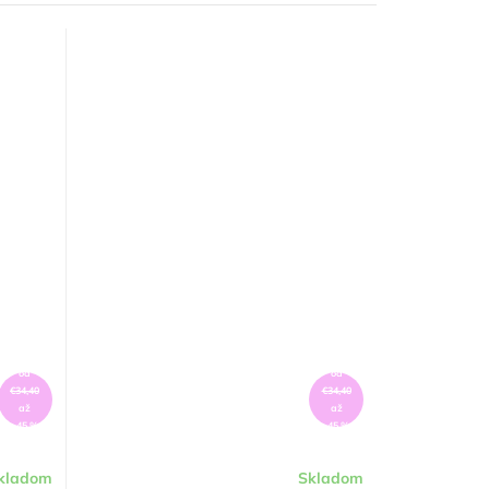
od
od
€34,40
€34,40
až
až
–45 %
–45 %
kladom
Skladom