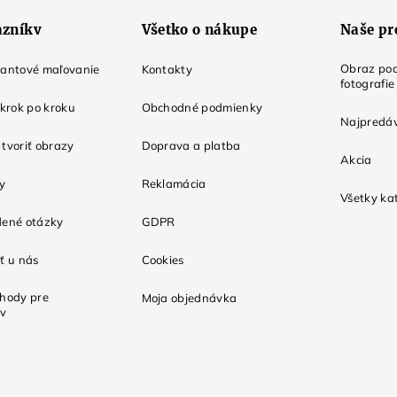
azníkv
Všetko o nákupe
Naše pr
Obraz pod
mantové maľovanie
Kontakty
fotografie
 krok po kroku
Obchodné podmienky
Najpredáv
tvoriť obrazy
Doprava a platba
Akcia
ky
Reklamácia
Všetky ka
dené otázky
GDPR
ť u nás
Cookies
ýhody pre
Moja objednávka
ov