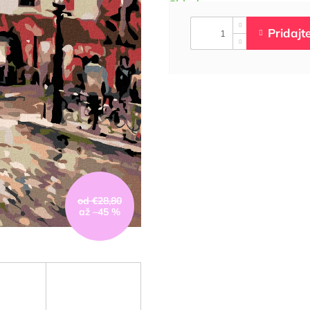
od €28,80
až –45 %