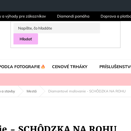
y a výhody pre zákazníkov
Diamondi pomáha
Doprava a platb
Hľadať
PODĽA FOTOGRAFIE
CENOVÉ TRHÁKY
PRÍSLUŠENSTV
 a stavby
Mestá
Diamantové maľovanie - SCHÔDZKA NA ROHU
ie - SCHÔDZKA NA ROHU