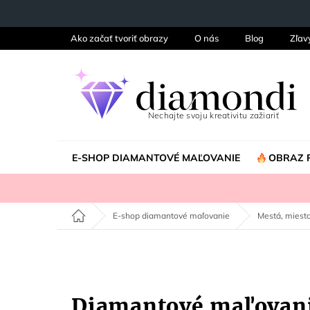
Prejsť
na
obsah
Ako začať tvoriť obrazy
O nás
Blog
Zľav
E-SHOP DIAMANTOVÉ MAĽOVANIE
OBRAZ 
Domov
E-shop diamantové maľovanie
Mestá, miesta
Diamantové maľovan