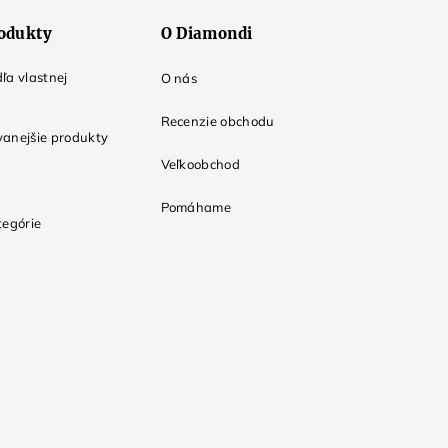
odukty
O Diamondi
ľa vlastnej
O nás
Recenzie obchodu
anejšie produkty
Veľkoobchod
Pomáhame
tegórie