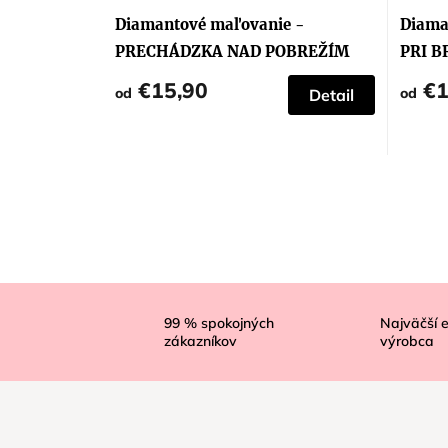
Diamantové maľovanie -
Diama
PRECHÁDZKA NAD POBREŽÍM
PRI B
YORK
€15,90
€1
od
od
Detail
Z
á
99
% spokojných
Najväčší 
zákazníkov
výrobca
p
ä
t
i