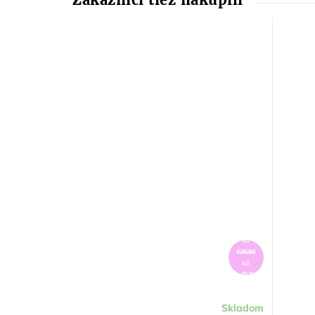
od
€28,80
až
–45 %
Skladom