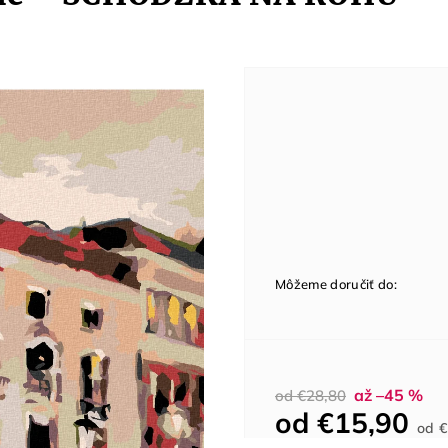
Môžeme doručiť do:
až –45 %
od €28,80
od
€15,90
od
€