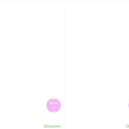
od
€34,40
až
–45 %
Skladom
S