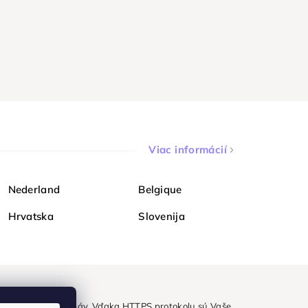
Viac informácií
Nederland
Belgique
Hrvatska
Slovenija
ezpečne a bez obáv. Vďaka HTTPS protokolu sú Vaše