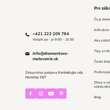
e
Pre zák
Čo je dia
Inštrukcie
+421 222 205 794
Volajte po - pi 9:00 - 15:00
Ako začať 
Tipy a tri
info@diamantove-
malovanie.sk
Často kla
Prečo kúpi
Kontaktujte nás
Zákaznícka podpora
Nonstop 24/7
Zľavy a v
zákazník
Facebook
Instagram
Youtube
Pinterest
Blog