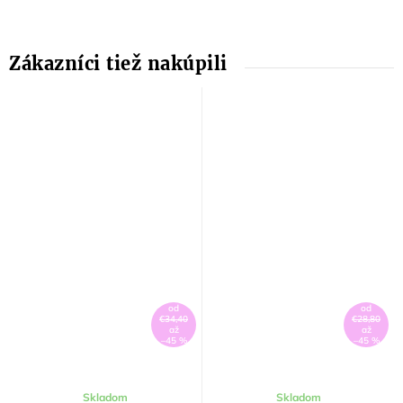
od
od
€34,40
€28,80
až
až
–45 %
–45 %
Skladom
Skladom