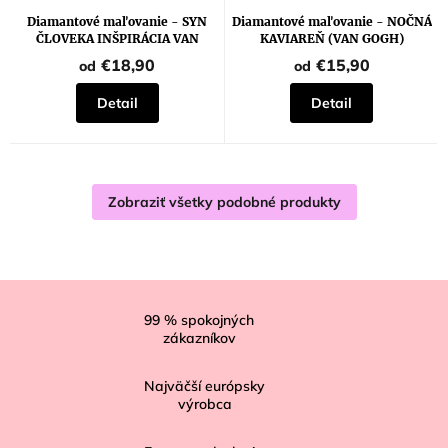
Diamantové maľovanie - SYN
Diamantové maľovanie - NOČNÁ
ČLOVEKA INŠPIRÁCIA VAN
KAVIAREŇ (VAN GOGH)
GOGHOM
€18,90
€15,90
od
od
Detail
Detail
Zobraziť všetky podobné produkty
Z
á
99
% spokojných
zákazníkov
p
ä
Najväčší európsky
t
výrobca
i