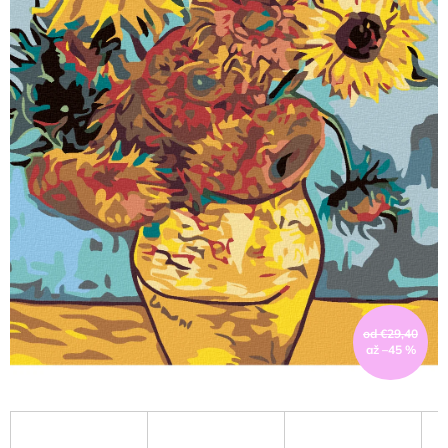
od €29,40
až –45 %