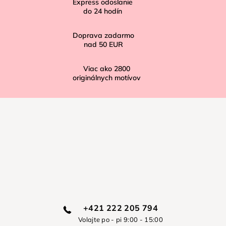
Express odoslanie
e
do
24
hodín
Doprava zadarmo
nad
50 EUR
Viac ako
2800
originálnych motívov
+421 222 205 794
Volajte po - pi 9:00 - 15:00