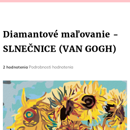
Diamantové maľovanie -
SLNEČNICE (VAN GOGH)
Priemerné
Podrobnosti hodnotenia
2 hodnotenia
hodnotenie
produktu
je
5,0
z
5
hviezdičiek.