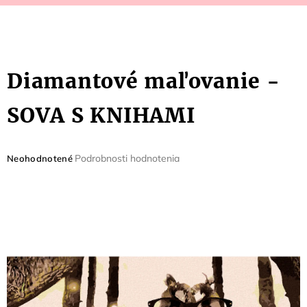
Diamantové maľovanie -
SOVA S KNIHAMI
Priemerné
Podrobnosti hodnotenia
Neohodnotené
hodnotenie
produktu
je
0,0
z
5
hviezdičiek.