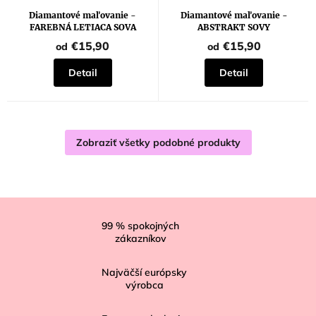
Diamantové maľovanie -
Diamantové maľovanie -
FAREBNÁ LETIACA SOVA
ABSTRAKT SOVY
€15,90
€15,90
od
od
Detail
Detail
Zobraziť všetky podobné produkty
Z
á
99
% spokojných
zákazníkov
p
ä
Najväčší európsky
t
výrobca
i