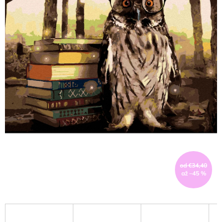
od €34,40
až –45 %