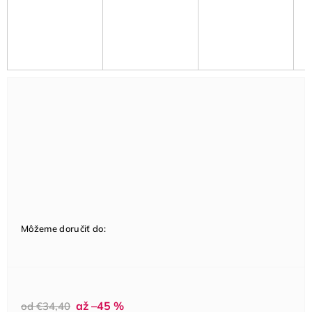
Môžeme doručiť do:
až –45 %
od €34,40