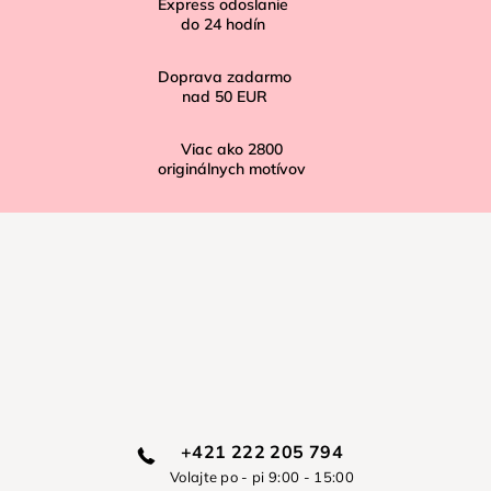
Express odoslanie
e
do
24
hodín
Doprava zadarmo
nad
50 EUR
Viac ako
2800
originálnych motívov
+421 222 205 794
Volajte po - pi 9:00 - 15:00