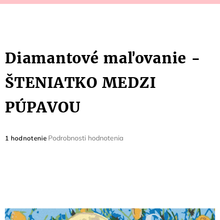
Diamantové maľovanie -
ŠTENIATKO MEDZI
PÚPAVOU
Priemerné
Podrobnosti hodnotenia
1 hodnotenie
hodnotenie
produktu
je
5,0
z
5
hviezdičiek.