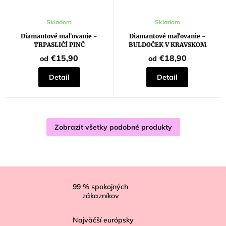
Skladom
Skladom
Diamantové maľovanie -
Diamantové maľovanie -
TRPASLIČÍ PINČ
BULDOČEK V KRAVSKOM
PRESTROJENÍ
€15,90
€18,90
od
od
Detail
Detail
Zobraziť všetky podobné produkty
Z
á
99
% spokojných
zákazníkov
p
ä
Najväčší európsky