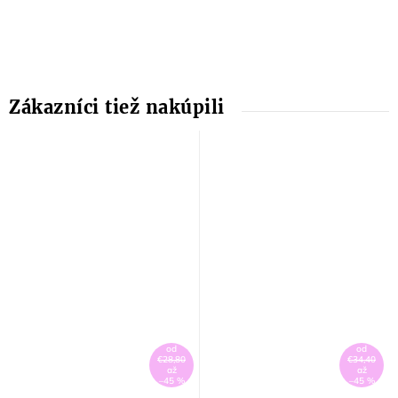
od
od
€28,80
€34,40
až
až
–45 %
–45 %