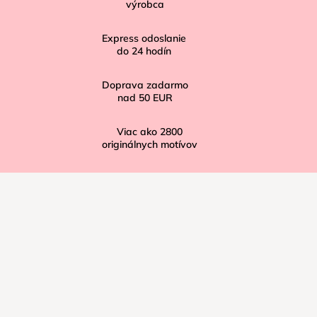
t
výrobca
i
Express odoslanie
e
do
24
hodín
Doprava zadarmo
nad
50 EUR
Viac ako
2800
originálnych motívov