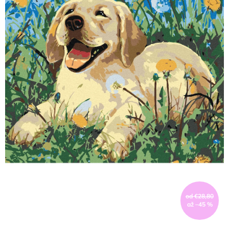
od €28,80
až –45 %