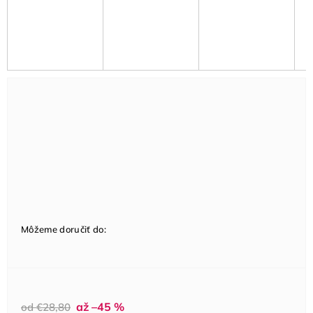
Môžeme doručiť do:
až –45 %
od €28,80