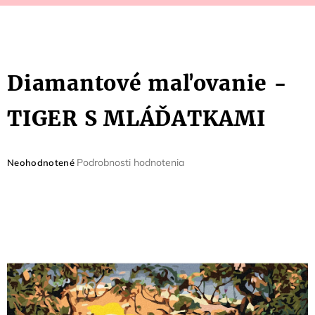
Diamantové maľovanie -
TIGER S MLÁĎATKAMI
Priemerné
Podrobnosti hodnotenia
Neohodnotené
hodnotenie
produktu
je
0,0
z
5
hviezdičiek.