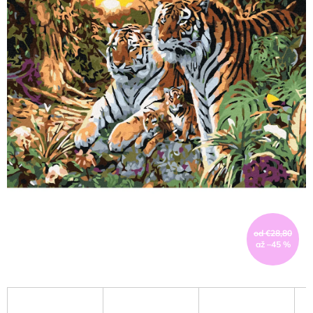
od €28,80
až –45 %