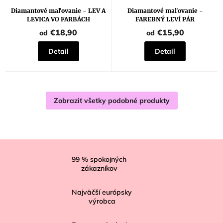
Diamantové maľovanie - LEV A
Diamantové maľovanie -
LEVICA VO FARBÁCH
FAREBNÝ LEVÍ PÁR
€18,90
€15,90
od
od
Detail
Detail
Zobraziť všetky podobné produkty
Z
á
99
% spokojných
zákazníkov
p
ä
Najväčší európsky
t
výrobca
i