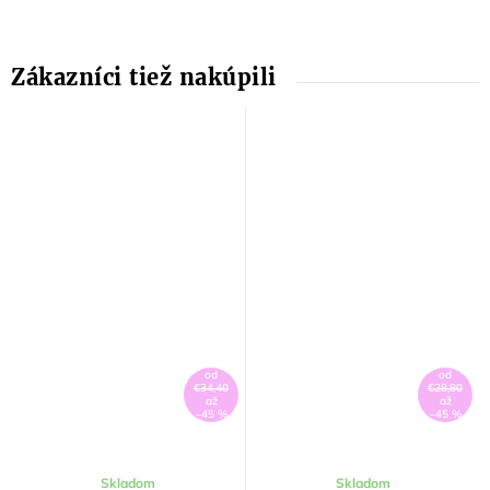
od
od
€34,40
€28,80
až
až
–45 %
–45 %
Skladom
Skladom