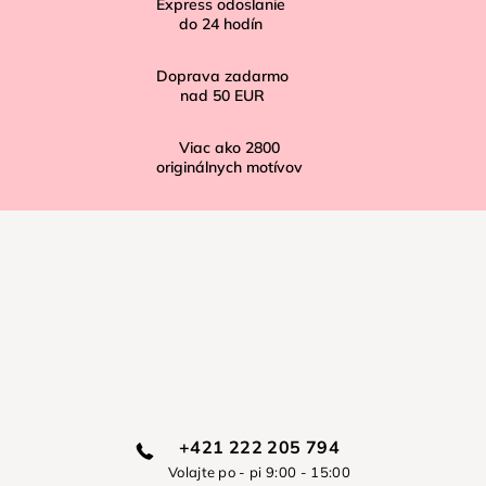
Express odoslanie
e
do
24
hodín
Doprava zadarmo
nad
50 EUR
Viac ako
2800
originálnych motívov
+421 222 205 794
Volajte po - pi 9:00 - 15:00