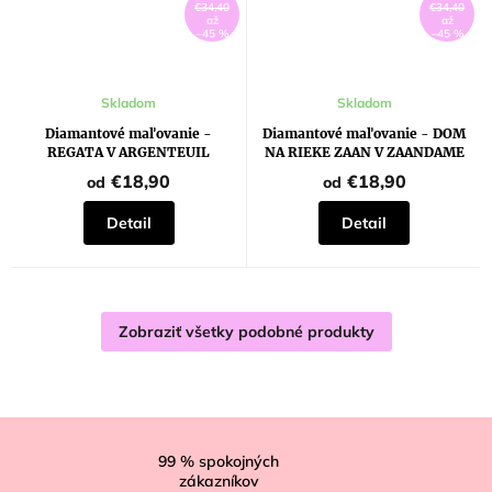
€34,40
€34,40
až
až
–45 %
–45 %
Skladom
Skladom
Diamantové maľovanie -
Diamantové maľovanie - DOM
REGATA V ARGENTEUIL
NA RIEKE ZAAN V ZAANDAME
(CLAUDE MONET)
(CLAUDE MONET)
€18,90
€18,90
od
od
Detail
Detail
Zobraziť všetky podobné produkty
Z
á
99
% spokojných
zákazníkov