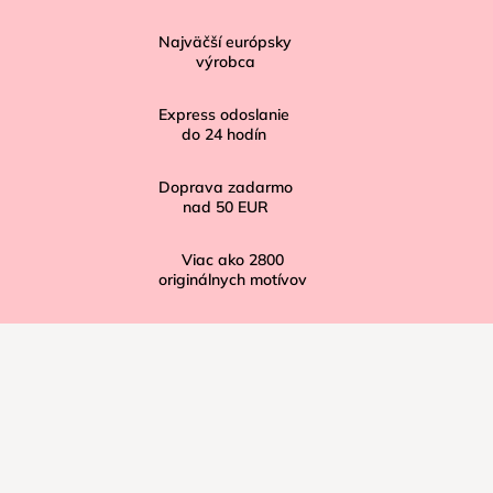
p
ä
Najväčší európsky
t
výrobca
i
Express odoslanie
e
do
24
hodín
Doprava zadarmo
nad
50 EUR
Viac ako
2800
originálnych motívov