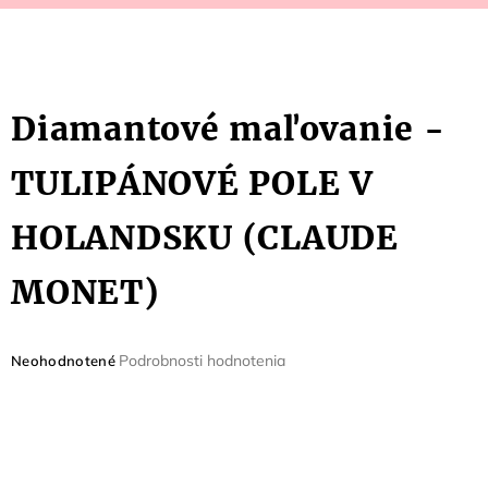
Diamantové maľovanie -
TULIPÁNOVÉ POLE V
HOLANDSKU (CLAUDE
MONET)
Priemerné
Podrobnosti hodnotenia
Neohodnotené
hodnotenie
produktu
je
0,0
z
5