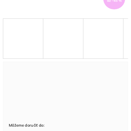
až –45 %
Môžeme doručiť do: