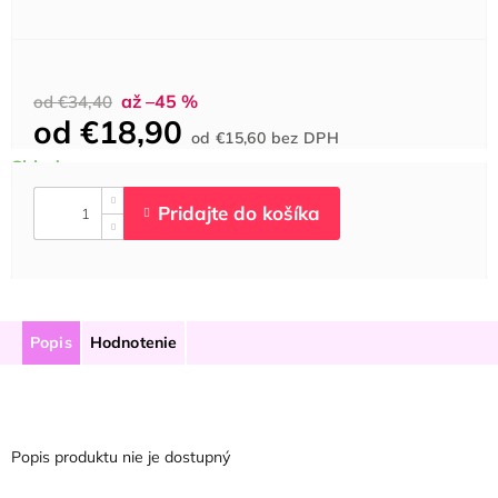
až –45 %
od €34,40
od
€18,90
Jednotková
od
€15,60
bez DPH
cena:
Popis
Hodnotenie
Popis produktu nie je dostupný