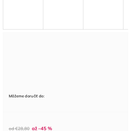
Môžeme doručiť do:
až –45 %
od €28,80