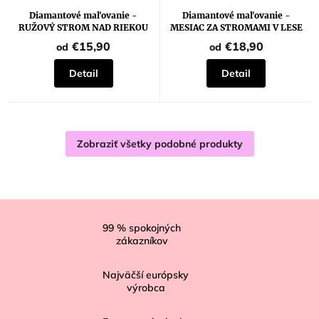
Diamantové maľovanie -
Diamantové maľovanie -
RUŽOVÝ STROM NAD RIEKOU
MESIAC ZA STROMAMI V LESE
€15,90
€18,90
od
od
Detail
Detail
Zobraziť všetky podobné produkty
Z
á
99
% spokojných
zákazníkov
p
ä
Najväčší európsky
t
výrobca
i