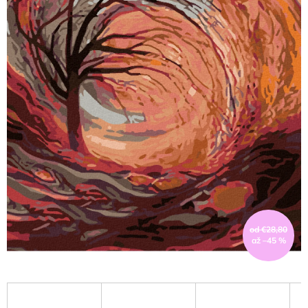
od €28,80
až –45 %