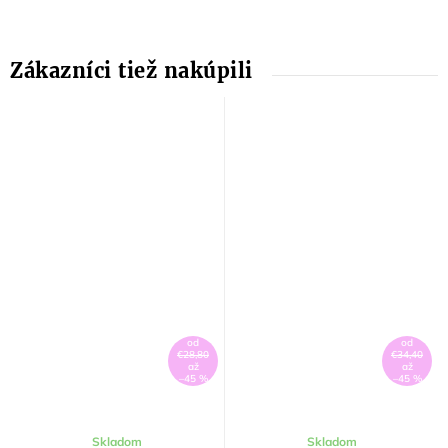
od
od
€28,80
€34,40
až
až
–45 %
–45 %
Skladom
Skladom