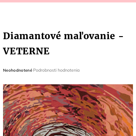
Diamantové maľovanie -
VETERNE
Priemerné
Podrobnosti hodnotenia
Neohodnotené
hodnotenie
produktu
je
0,0
z
5
hviezdičiek.