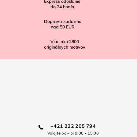
Express odoslanie
e
do
24
hodín
Doprava zadarmo
nad
50 EUR
Viac ako
2800
originálnych motívov
+421 222 205 794
Volajte po - pi 9:00 - 15:00