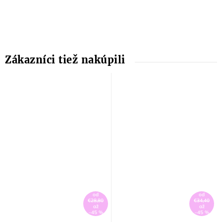
od
od
€28,80
€34,40
až
až
–45 %
–45 %