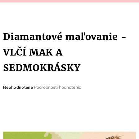
Diamantové maľovanie -
VLČÍ MAK A
SEDMOKRÁSKY
Priemerné
Podrobnosti hodnotenia
Neohodnotené
hodnotenie
produktu
je
0,0
z
5
hviezdičiek.