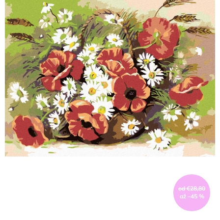
od €28,80
až –45 %