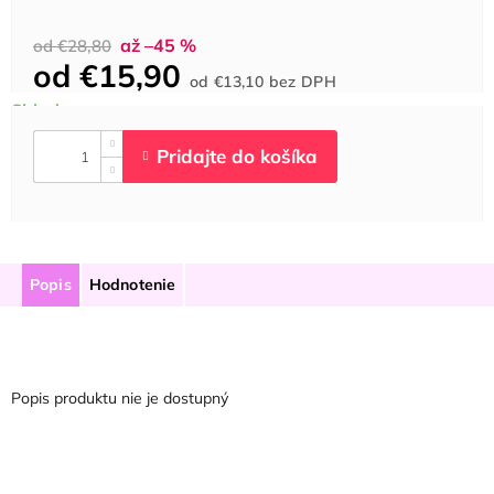
až –45 %
od €28,80
od
€15,90
Jednotková
od
€13,10
bez DPH
cena:
Popis
Hodnotenie
Popis produktu nie je dostupný