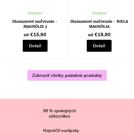
Skladom
Skladom
Diamantové maľovanie -
Diamantové maľovanie - BIELA
MAGNÓLIE 3
MAGNÓLIA
€15,90
€18,90
od
od
Detail
Detail
Zobraziť všetky podobné produkty
Z
á
99
% spokojných
zákazníkov
p
ä
Najväčší európsky