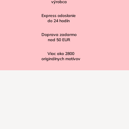
t
výrobca
i
Express odoslanie
e
do
24
hodín
Doprava zadarmo
nad
50 EUR
Viac ako
2800
originálnych motívov