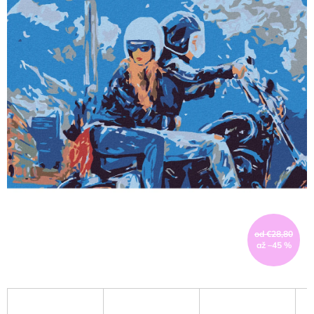
od €28,80
až –45 %