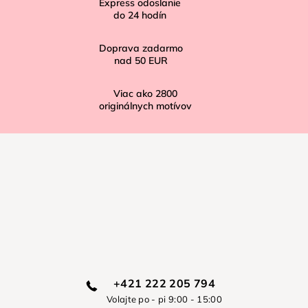
Express odoslanie
e
do
24
hodín
Doprava zadarmo
nad
50 EUR
Viac ako
2800
originálnych motívov
+421 222 205 794
Volajte po - pi 9:00 - 15:00