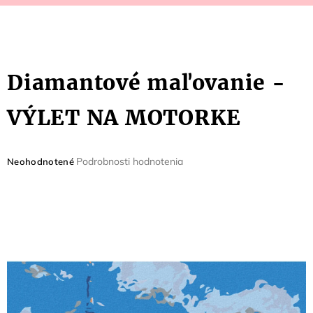
Diamantové maľovanie -
VÝLET NA MOTORKE
Priemerné
Podrobnosti hodnotenia
Neohodnotené
hodnotenie
produktu
je
0,0
z
5
hviezdičiek.