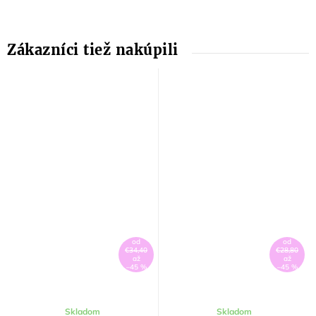
od
od
€34,40
€28,80
až
až
–45 %
–45 %
Skladom
Skladom