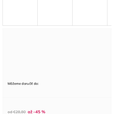
Môžeme doručiť do:
až –45 %
od €28,80