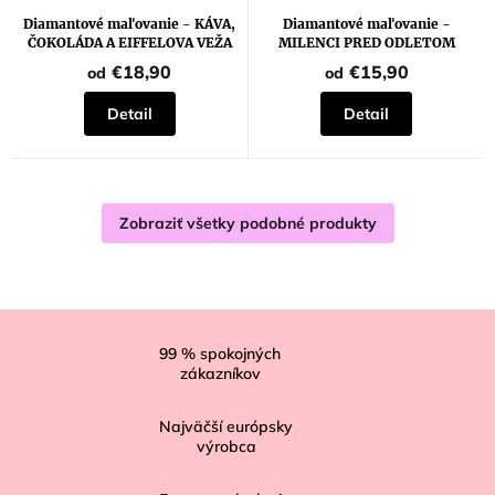
Diamantové maľovanie - KÁVA,
Diamantové maľovanie -
ČOKOLÁDA A EIFFELOVA VEŽA
MILENCI PRED ODLETOM
€18,90
€15,90
od
od
Detail
Detail
Zobraziť všetky podobné produkty
Z
á
99
% spokojných
zákazníkov
p
ä
Najväčší európsky
t
výrobca
i