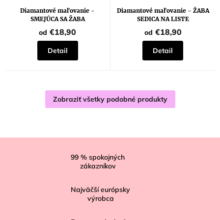
Diamantové maľovanie -
Diamantové maľovanie - ŽABA
SMEJÚCA SA ŽABA
SEDICA NA LISTE
€18,90
€18,90
od
od
Detail
Detail
Zobraziť všetky podobné produkty
Z
á
99
% spokojných
zákazníkov
p
ä
Najväčší európsky
t
výrobca
i