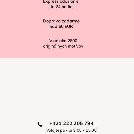
Express odoslanie
e
do
24
hodín
Doprava zadarmo
nad
50 EUR
Viac ako
2800
originálnych motívov
+421 222 205 794
Volajte po - pi 9:00 - 15:00