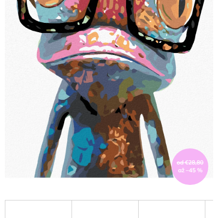
od €28,80
až –45 %