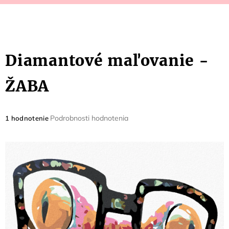
Diamantové maľovanie -
ŽABA
Priemerné
Podrobnosti hodnotenia
1 hodnotenie
hodnotenie
produktu
je
5,0
z
5
hviezdičiek.