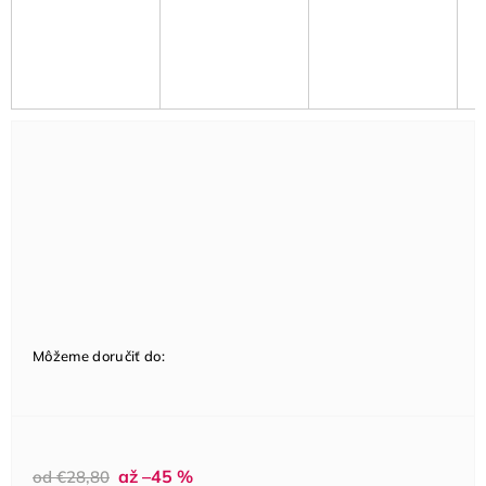
Môžeme doručiť do:
až –45 %
od €28,80