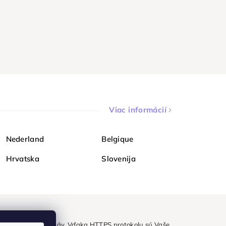
Viac informácií
Nederland
Belgique
Hrvatska
Slovenija
ezpečne a bez obáv. Vďaka HTTPS protokolu sú Vaše