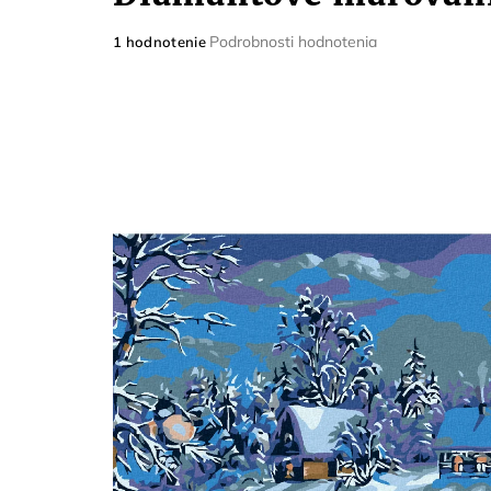
Priemerné
Podrobnosti hodnotenia
1 hodnotenie
hodnotenie
produktu
je
5,0
z
5
hviezdičiek.