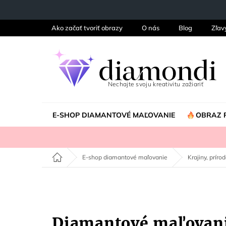
Prejsť
na
obsah
Ako začať tvoriť obrazy
O nás
Blog
Zľav
E-SHOP DIAMANTOVÉ MAĽOVANIE
OBRAZ 
Domov
E-shop diamantové maľovanie
Krajiny, príro
Diamantové maľovan