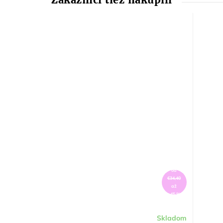
od
€34,40
až
–45 %
Skladom