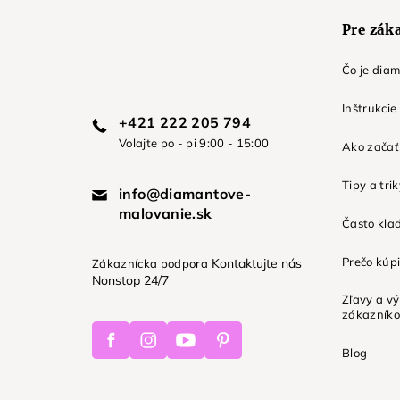
e
Pre zák
Čo je dia
Inštrukcie
+421 222 205 794
Volajte po - pi 9:00 - 15:00
Ako začať 
Tipy a tri
info@diamantove-
malovanie.sk
Často kla
Prečo kúpi
Kontaktujte nás
Zákaznícka podpora
Nonstop 24/7
Zľavy a v
zákazník
Facebook
Instagram
Youtube
Pinterest
Blog