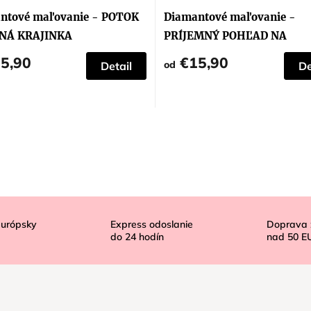
ntové maľovanie - POTOK
Diamantové maľovanie -
NÁ KRAJINKA
PRÍJEMNÝ POHĽAD NA
ZASNEŽENÉ JAZERO
5,90
€15,90
od
Detail
De
európsky
Express odoslanie
Doprava
do
24
hodín
nad
50 E