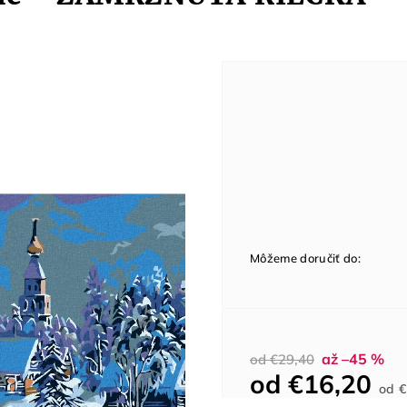
Môžeme doručiť do:
až –45 %
od €29,40
od
€16,20
od
€