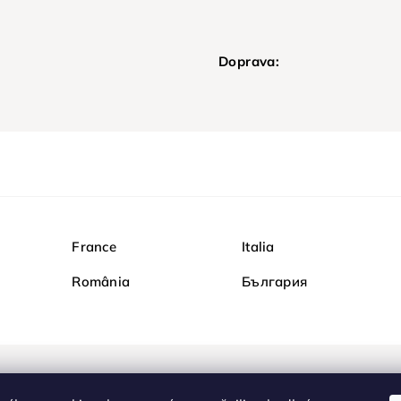
Doprava:
France
Italia
România
България
Nakupujte na Diamond b