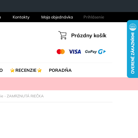
a
Kontakty
Moja objednávka
Prihlásenie
Prázdny košík
Nákupný
košík
O
RECENZIE
PORADŇA
nie - ZAMRZNUTÁ RIEČKA