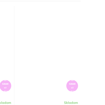
od
od
€28,80
€28,80
až
až
–45 %
–45 %
kladom
Skladom