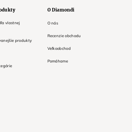
odukty
O Diamondi
ľa vlastnej
O nás
Recenzie obchodu
anejšie produkty
Veľkoobchod
Pomáhame
tegórie