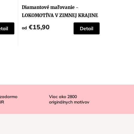
Diamantové maľovanie -
LOKOMOTÍVA V ZIMNEJ KRAJINE
€15,90
od
tail
Detail
 zadarmo
Viac ako
2800
UR
originálnych motívov