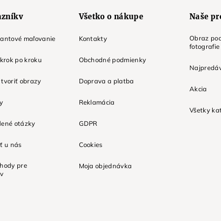
azníkv
Všetko o nákupe
Naše pr
Obraz pod
mantové maľovanie
Kontakty
fotografie
 krok po kroku
Obchodné podmienky
Najpredáv
tvoriť obrazy
Doprava a platba
Akcia
ky
Reklamácia
Všetky ka
dené otázky
GDPR
ť u nás
Cookies
ýhody pre
Moja objednávka
ov