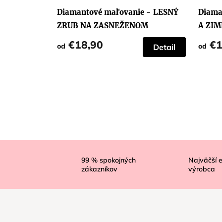
Diamantové maľovanie - LESNÝ
Diama
ZRUB NA ZASNEŽENOM
A ZIM
KOPČEKU
€18,90
€1
od
od
Detail
Z
á
99
% spokojných
Najväčší 
zákazníkov
výrobca
p
ä
t
i