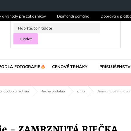
y a výhody pre zákazníkov
Diamondi pomáha
Doprava a platb
Hľadať
PODĽA FOTOGRAFIE
CENOVÉ TRHÁKY
PRÍSLUŠENSTV
da, obdobia, zátišia
Ročné obdobia
Zima
Diamantové maľova
ie - ZAMRZNUTÁ RIEČKA