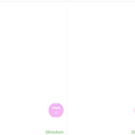
od
€28,80
až
–45 %
Skladom
S