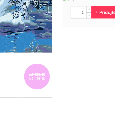
od €29,40
až –45 %