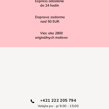
Express odoslanie
e
do
24
hodín
Doprava zadarmo
nad
50 EUR
Viac ako
2800
originálnych motívov
+421 222 205 794
Volajte po - pi 9:00 - 15:00