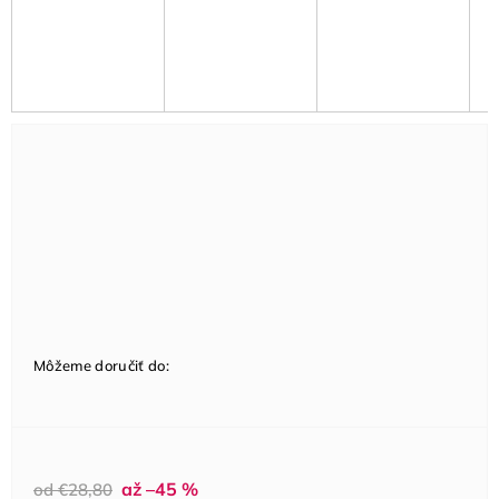
Môžeme doručiť do:
až –45 %
od €28,80