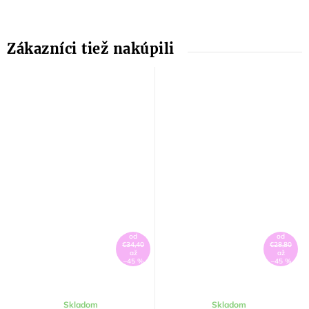
od
od
€34,40
€28,80
až
až
–45 %
–45 %
Skladom
Skladom