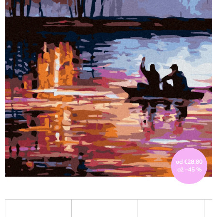
od €28,80
až –45 %