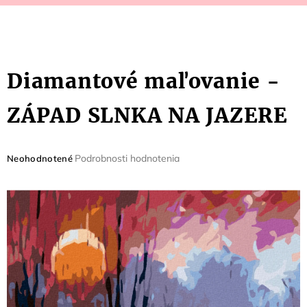
Diamantové maľovanie -
ZÁPAD SLNKA NA JAZERE
Priemerné
Podrobnosti hodnotenia
Neohodnotené
hodnotenie
produktu
je
0,0
z
5
hviezdičiek.