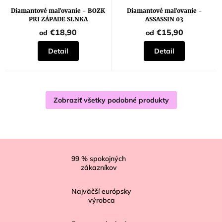
Diamantové maľovanie - BOZK
Diamantové maľovanie -
PRI ZÁPADE SLNKA
ASSASSIN 03
€18,90
€15,90
od
od
Detail
Detail
Zobraziť všetky podobné produkty
Z
á
99
% spokojných
zákazníkov
p
ä
Najväčší európsky
t
výrobca
i