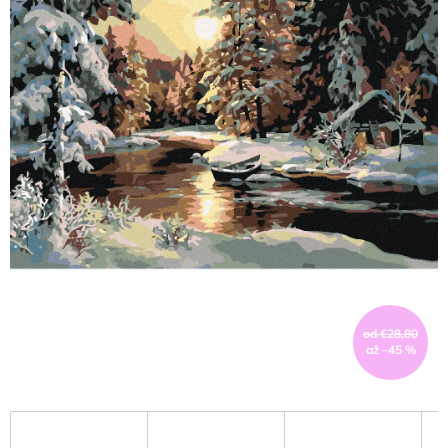
od €28,80
až –45 %