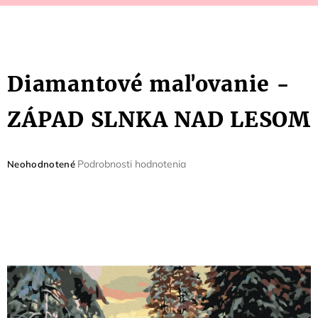
Diamantové maľovanie -
ZÁPAD SLNKA NAD LESOM
Priemerné
Podrobnosti hodnotenia
Neohodnotené
hodnotenie
produktu
je
0,0
z
5
hviezdičiek.