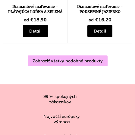
hodnotenie
produktu
Diamantové maľovanie -
Diamantové maľovanie -
je
PLÁVAJÚCA LOĎKA A ZELENÁ
PODZEMNÉ JAZIERKO
5,0
VESMÍRNA OBLOHA
z
€18,90
€16,20
od
od
5
hviezdičiek.
Detail
Detail
Zobraziť všetky podobné produkty
Z
á
99
% spokojných
zákazníkov
p
ä
Najväčší európsky
t
výrobca
i