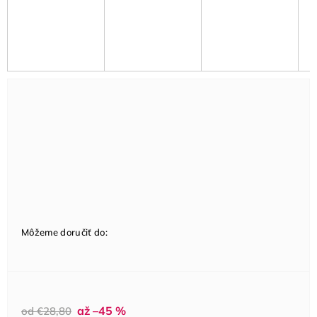
Môžeme doručiť do:
až –45 %
od €28,80