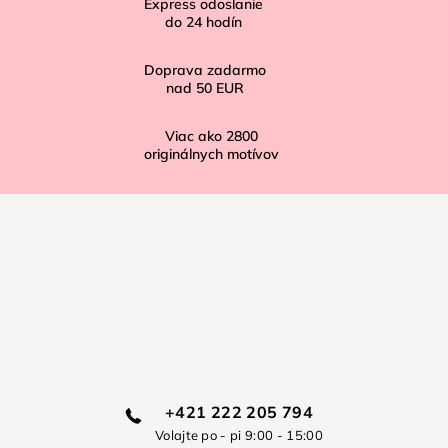
Express odoslanie
e
do
24
hodín
Doprava zadarmo
nad
50 EUR
Viac ako
2800
originálnych motívov
+421 222 205 794
Volajte po - pi 9:00 - 15:00