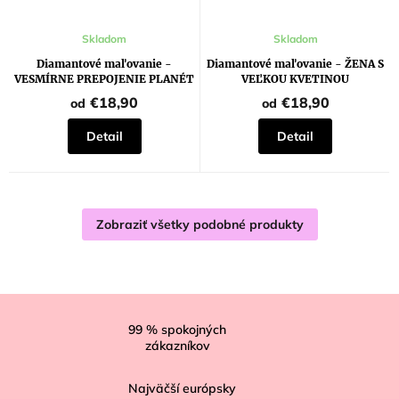
Skladom
Skladom
Diamantové maľovanie -
Diamantové maľovanie - ŽENA S
VESMÍRNE PREPOJENIE PLANÉT
VEĽKOU KVETINOU
€18,90
€18,90
od
od
Detail
Detail
Zobraziť všetky podobné produkty
Z
á
99
% spokojných
zákazníkov
p
ä
Najväčší európsky