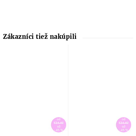
od
od
€34,40
€34,40
až
až
–45 %
–45 %