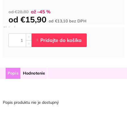
až –45 %
od €28,80
od
€15,90
Jednotková
od
€13,10
bez DPH
cena:
Popis
Hodnotenie
Popis produktu nie je dostupný