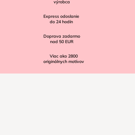
t
výrobca
i
Express odoslanie
e
do
24
hodín
Doprava zadarmo
nad
50 EUR
Viac ako
2800
originálnych motívov