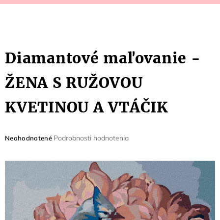
Diamantové maľovanie -
ŽENA S RUŽOVOU
KVETINOU A VTÁČIK
Priemerné
Podrobnosti hodnotenia
Neohodnotené
hodnotenie
produktu
je
0,0
z
5
hviezdičiek.