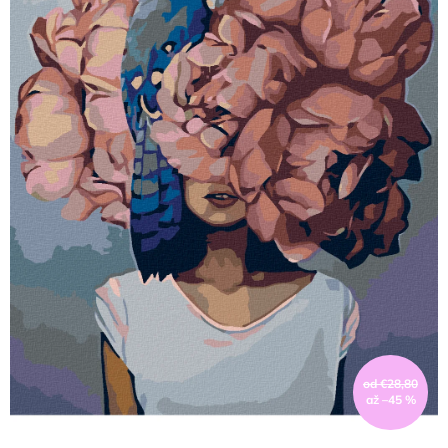
od €28,80
až –45 %