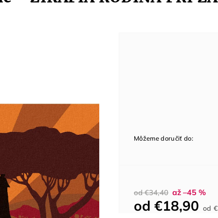
Môžeme doručiť do:
až –45 %
od €34,40
od
€18,90
od
€