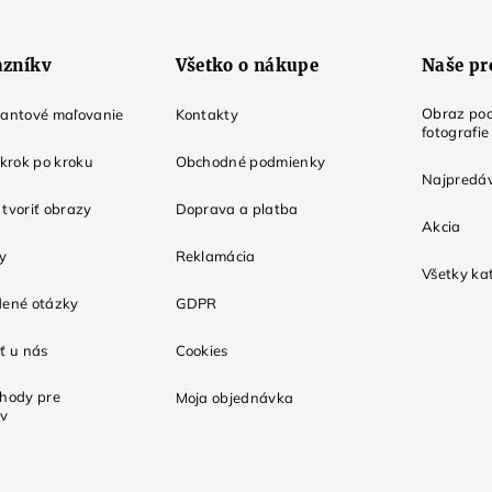
azníkv
Všetko o nákupe
Naše pr
Obraz pod
mantové maľovanie
Kontakty
fotografie
 krok po kroku
Obchodné podmienky
Najpredáv
tvoriť obrazy
Doprava a platba
Akcia
ky
Reklamácia
Všetky ka
dené otázky
GDPR
ť u nás
Cookies
ýhody pre
Moja objednávka
ov