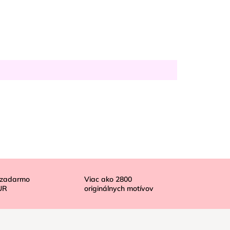
 zadarmo
Viac ako
2800
UR
originálnych motívov