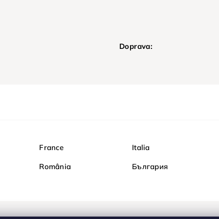
Doprava:
France
Italia
România
България