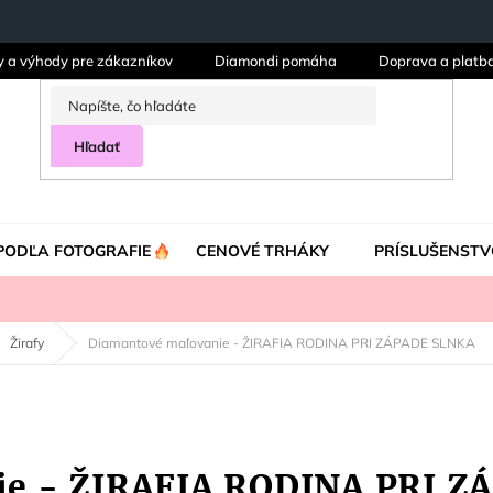
y a výhody pre zákazníkov
Diamondi pomáha
Doprava a platb
Hľadať
PODĽA FOTOGRAFIE
CENOVÉ TRHÁKY
PRÍSLUŠENSTV
Žirafy
Diamantové maľovanie - ŽIRAFIA RODINA PRI ZÁPADE SLNKA
ie - ŽIRAFIA RODINA PRI 