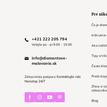
i
e
Pre zák
Čo je dia
Inštrukcie
+421 222 205 794
Volajte po - pi 9:00 - 15:00
Ako začať 
Tipy a tri
info@diamantove-
malovanie.sk
Často kla
Prečo kúpi
Kontaktujte nás
Zákaznícka podpora
Nonstop 24/7
Zľavy a v
zákazník
Facebook
Instagram
Youtube
Pinterest
Blog