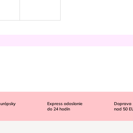
európsky
Express odoslanie
Doprava
do
24
hodín
nad
50 E