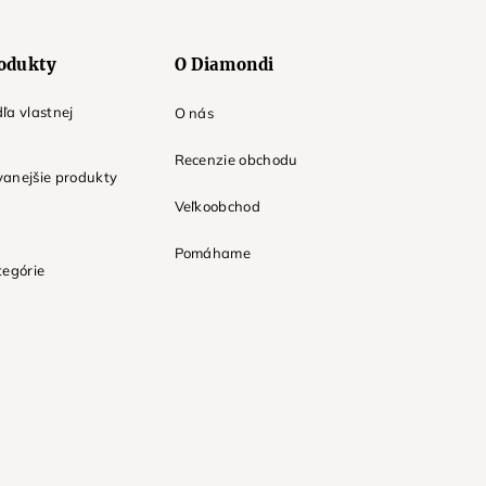
odukty
O Diamondi
ľa vlastnej
O nás
Recenzie obchodu
anejšie produkty
Veľkoobchod
Pomáhame
tegórie