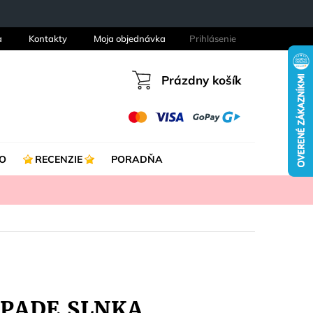
a
Kontakty
Moja objednávka
Prihlásenie
Prázdny košík
Nákupný
košík
O
RECENZIE
PORADŇA
ZÁPADE SLNKA