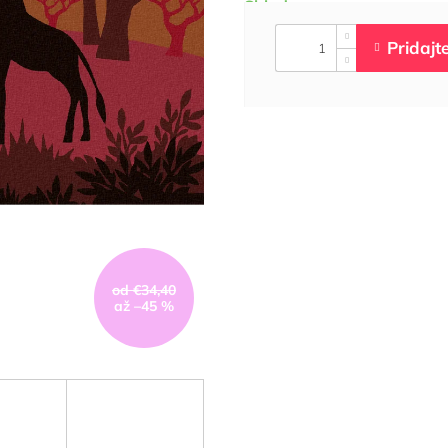
od €34,40
až –45 %