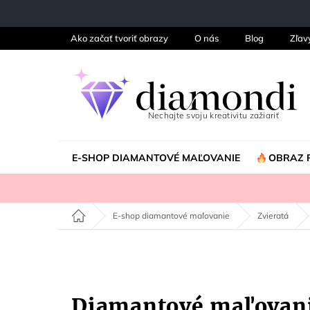
Prejsť
na
obsah
Ako začať tvoriť obrazy
O nás
Blog
Zľav
E-SHOP DIAMANTOVÉ MAĽOVANIE
OBRAZ 
Domov
E-shop diamantové maľovanie
Zvieratá
Diamantové maľovan