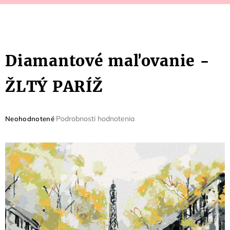
Diamantové maľovanie -
ŽLTÝ PARÍŽ
Priemerné
Podrobnosti hodnotenia
Neohodnotené
hodnotenie
produktu
je
0,0
z
5
hviezdičiek.