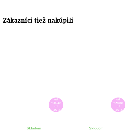
od
od
€34,40
€28,80
až
až
–45 %
–45 %
Skladom
Skladom