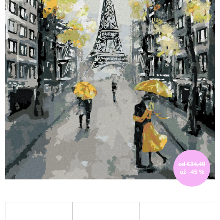
od €34,40
až –45 %