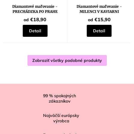
Diamantové maľovanie -
Diamantové maľovanie -
PRECHÁDZKA PO PRAHE
MILENCI V KAVIARNI
€18,90
€15,90
od
od
Detail
Detail
Zobraziť všetky podobné produkty
Z
á
99
% spokojných
zákazníkov
p
ä
Najväčší európsky
t
výrobca
i