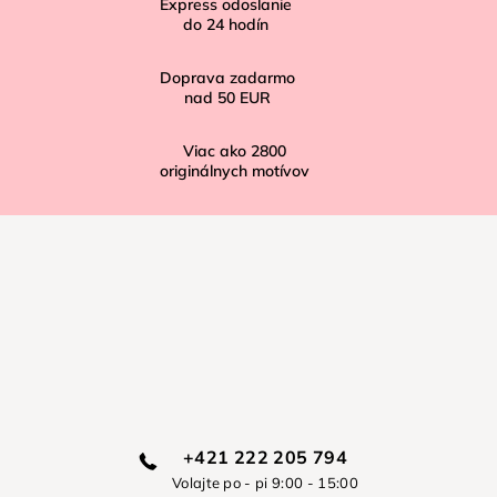
Express odoslanie
e
do
24
hodín
Doprava zadarmo
nad
50 EUR
Viac ako
2800
originálnych motívov
+421 222 205 794
Volajte po - pi 9:00 - 15:00